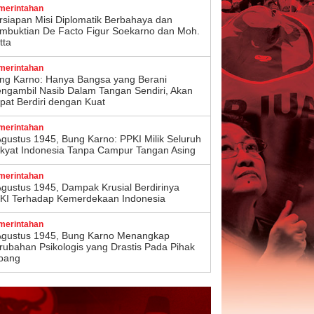
merintahan
rsiapan Misi Diplomatik Berbahaya dan
mbuktian De Facto Figur Soekarno dan Moh.
tta
merintahan
ng Karno: Hanya Bangsa yang Berani
ngambil Nasib Dalam Tangan Sendiri, Akan
pat Berdiri dengan Kuat
merintahan
Agustus 1945, Bung Karno: PPKI Milik Seluruh
kyat Indonesia Tanpa Campur Tangan Asing
merintahan
Agustus 1945, Dampak Krusial Berdirinya
KI Terhadap Kemerdekaan Indonesia
merintahan
Agustus 1945, Bung Karno Menangkap
rubahan Psikologis yang Drastis Pada Pihak
pang