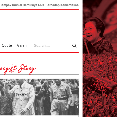
ial Berdirinya PPKI Terhadap Kemerdekaan Indonesia
Mengorkestrasi Faks
Quote
Galeri
sight Story
Profile