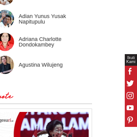
Adian Yunus Yusak
Ahok
Napitupulu
Adriana Charlotte
Alex I
Dondokambey
Ikuti
Kami
Agustina Wilujeng
Andi W
ote