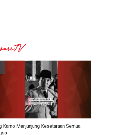
suriTV
g Karno Menjunjung Kesetaraan Semua
gsa