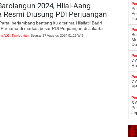
Sarolangun 2024, Hilal-Aang
Pe
Pe
 Resmi Diusung PDI Perjuangan
Pe
Ha
rtai berlambang benteng itu diterima Hilallatil Badri
Purnama di markas besar PDI Perjuangan di Jakarta.
Pe
Bu
ria V.G. Tamburian
, Selasa, 27 Agustus 2024 01:25 WIB
Me
Da
Pe
7 
Ra
Pe
7 
PP
Pe
6 
Pe
Je