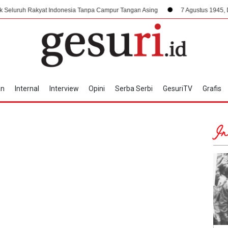
akyat Indonesia Tanpa Campur Tangan Asing
7 Agustus 1945, Dampak Krus
an
Internal
Interview
Opini
Serba Serbi
GesuriTV
Grafis
In