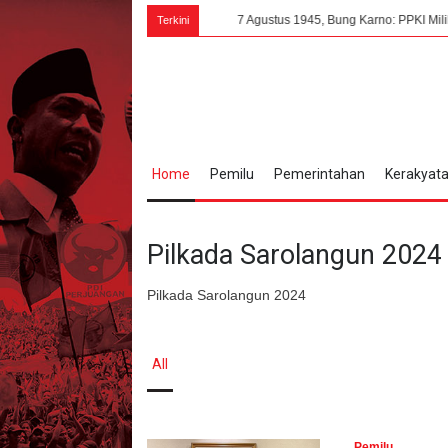
7 Agustus 1945, Bung Karno: PPKI Milik Seluruh R
Terkini
Home
Pemilu
Pemerintahan
Kerakyat
Pilkada Sarolangun 2024
Pilkada Sarolangun 2024
All
Pemilu