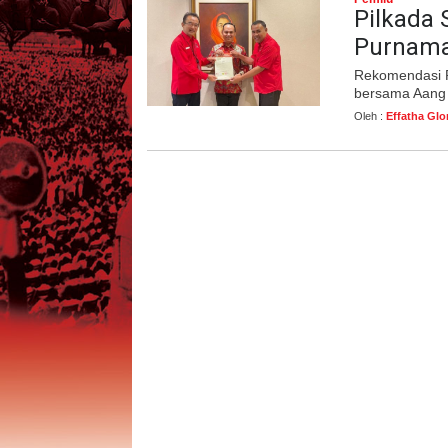
Pilkada 
Purnama
Rekomendasi Pa
bersama Aang 
Oleh :
Effatha Glo