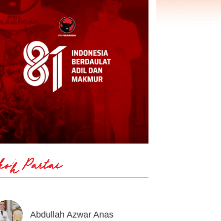
koh Partai
Abdullah Azwar Anas
Ahmad