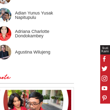
Adian Yunus Yusak
Ahok
Napitupulu
Adriana Charlotte
Alex I
Dondokambey
Ikuti
Kami
Agustina Wilujeng
Andi W
ote