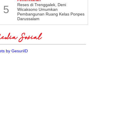
​Reses di Trenggalek, Deni
5
Wicaksono Umumkan
Pembangunan Ruang Kelas Ponpes
Darussalam
dia Sosial
ts by GesuriID