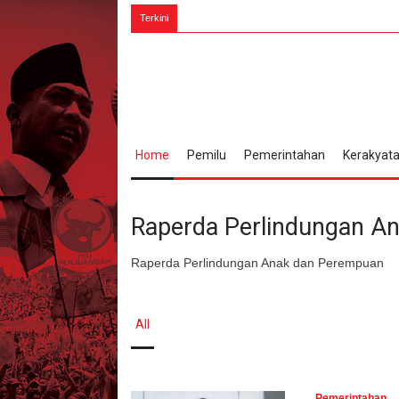
7 Agustus
Terkini
Home
Pemilu
Pemerintahan
Kerakyat
Raperda Perlindungan A
Raperda Perlindungan Anak dan Perempuan
All
Pemerintahan