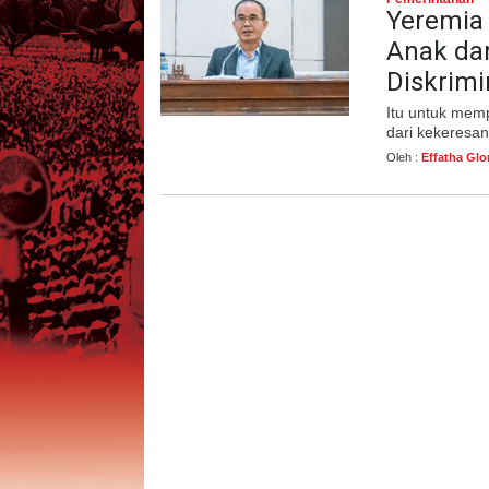
Yeremia
Anak da
Diskrim
Itu untuk mem
dari kekeresan 
Oleh :
Effatha Glo