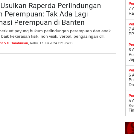
 Usulkan Raperda Perlindungan
Pe
7 
n Perempuan: Tak Ada Lagi
Ra
inasi Perempuan di Banten
Pe
7 
perkuat payung hukum perlindungan perempuan dan anak
PP
baik kekerasan fisik, non visik, verbal, pengasingan dll.
ria V.G. Tamburian
, Rabu, 17 Juli 2024 11:19 WIB
Pe
6 
Pe
Je
Pe
6 
Bu
Da
Pe
5 
Ke
Ti