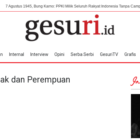
 1945, Bung Karno: PPKI Milik Seluruh Rakyat Indonesia Tanpa Campur Tangan A
an
Internal
Interview
Opini
Serba Serbi
GesuriTV
Grafis
nak dan Perempuan
In