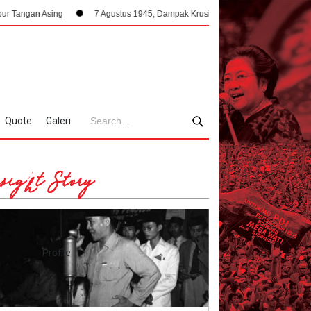
sing
7 Agustus 1945, Dampak Krusial Berdirinya PPKI Terhadap Kemerdek
Quote
Galeri
sight Story
Profile