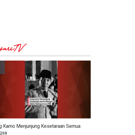
suriTV
g Karno Menjunjung Kesetaraan Semua
gsa