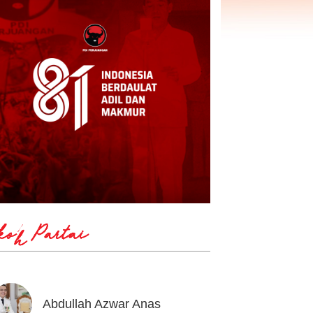
koh Partai
Abdullah Azwar Anas
Ahmad