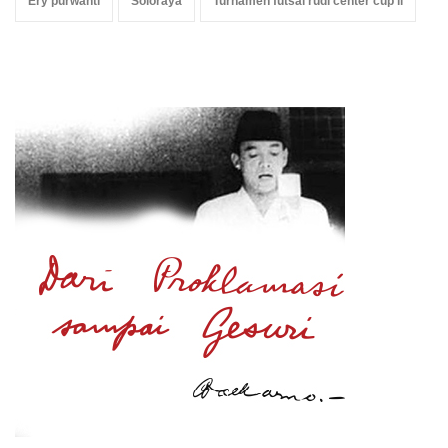
Ery purwanti
Soloraya
Turnamen futsal rudi center cup ii