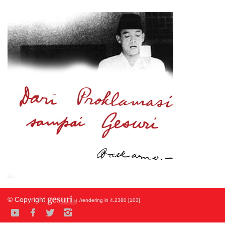
© Copyright
/rendering in 4.2380 [103]