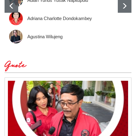
Adian Yunus Yusak Napitupulu
Adriana Charlotte Dondokambey
Agustina Wilujeng
Quote