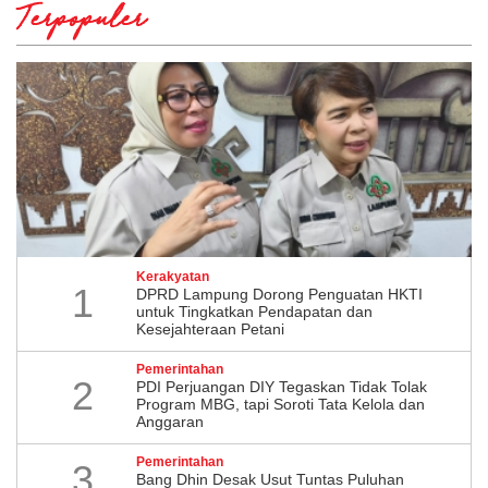
Terpopuler
Kerakyatan
1
DPRD Lampung Dorong Penguatan HKTI
untuk Tingkatkan Pendapatan dan
Kesejahteraan Petani
Pemerintahan
2
PDI Perjuangan DIY Tegaskan Tidak Tolak
Program MBG, tapi Soroti Tata Kelola dan
Anggaran
Pemerintahan
3
Bang Dhin Desak Usut Tuntas Puluhan