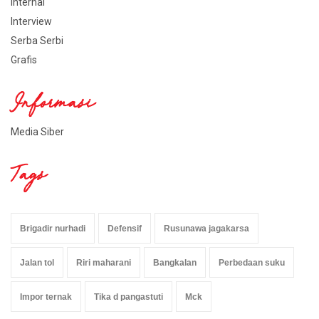
Internal
Interview
Serba Serbi
Grafis
Informasi
Media Siber
Tags
Brigadir nurhadi
Defensif
Rusunawa jagakarsa
Jalan tol
Riri maharani
Bangkalan
Perbedaan suku
Impor ternak
Tika d pangastuti
Mck