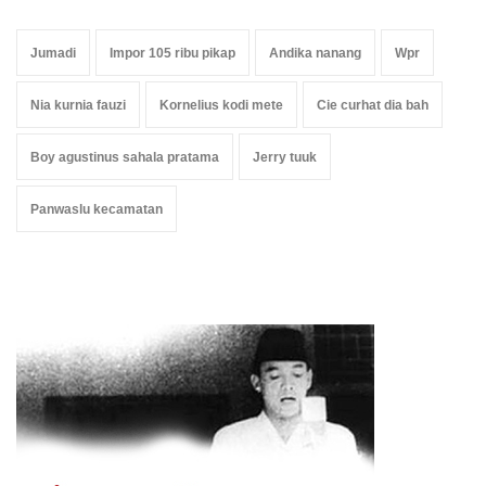
Jumadi
Impor 105 ribu pikap
Andika nanang
Wpr
Nia kurnia fauzi
Kornelius kodi mete
Cie curhat dia bah
Boy agustinus sahala pratama
Jerry tuuk
Panwaslu kecamatan