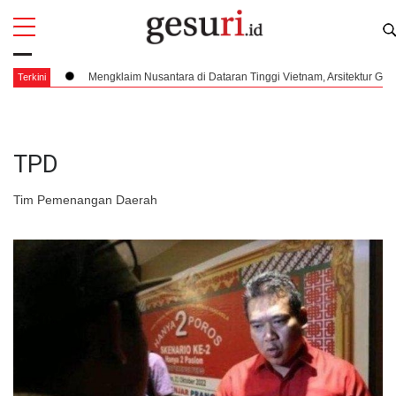
All
Profi
santara di Dataran Tinggi Vietnam, Arsitektur Geopolitik Republik di Ujung Keka
Terkini
TPD
Tim Pemenangan Daerah