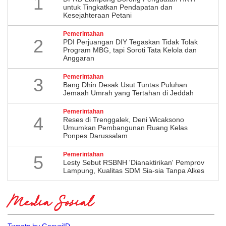
1
untuk Tingkatkan Pendapatan dan
Kesejahteraan Petani
Pemerintahan
2
PDI Perjuangan DIY Tegaskan Tidak Tolak
Program MBG, tapi Soroti Tata Kelola dan
Anggaran
Pemerintahan
3
Bang Dhin Desak Usut Tuntas Puluhan
Jemaah Umrah yang Tertahan di Jeddah
Pemerintahan
4
​Reses di Trenggalek, Deni Wicaksono
Umumkan Pembangunan Ruang Kelas
Ponpes Darussalam
Pemerintahan
5
Lesty Sebut RSBNH 'Dianaktirikan' Pemprov
Lampung, Kualitas SDM Sia-sia Tanpa Alkes
Media Sosial
Tweets by GesuriID