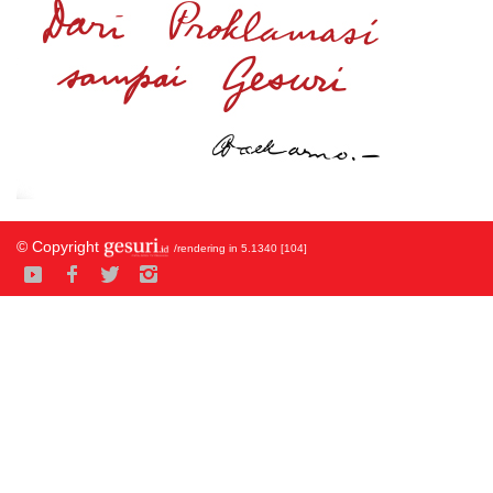
© Copyright
/rendering in 5.1340 [104]