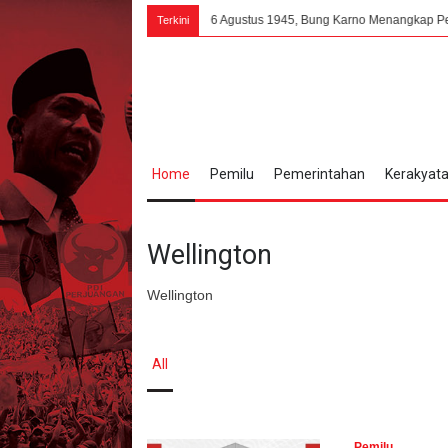
6 Agustus 1945, Bung Karno Menangkap Perubahan Psiko
Terkini
Home
Pemilu
Pemerintahan
Kerakyat
Wellington
Wellington
All
Pemilu