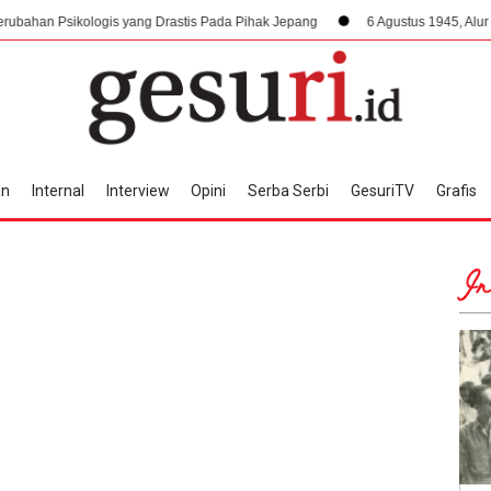
logis yang Drastis Pada Pihak Jepang
6 Agustus 1945, Alur Kemerdekaan
an
Internal
Interview
Opini
Serba Serbi
GesuriTV
Grafis
In