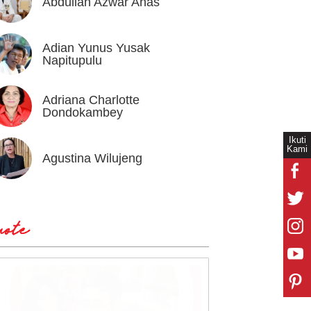
Abdullah Azwar Anas
Ahmad
Adian Yunus Yusak
Ahok
Napitupulu
Adriana Charlotte
Alex I
Dondokambey
Ikuti
Kami
Agustina Wilujeng
Andi W
ote