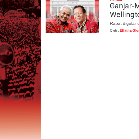
Ganjar-M
Wellingt
Rapat digelar 
Oleh :
Effatha Glo