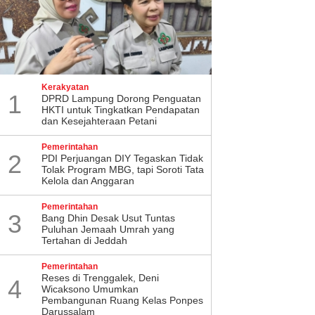
Kerakyatan
1
DPRD Lampung Dorong Penguatan
HKTI untuk Tingkatkan Pendapatan
dan Kesejahteraan Petani
Pemerintahan
2
PDI Perjuangan DIY Tegaskan Tidak
Tolak Program MBG, tapi Soroti Tata
Kelola dan Anggaran
Pemerintahan
3
Bang Dhin Desak Usut Tuntas
Puluhan Jemaah Umrah yang
Tertahan di Jeddah
Pemerintahan
​Reses di Trenggalek, Deni
4
Wicaksono Umumkan
Pembangunan Ruang Kelas Ponpes
Darussalam