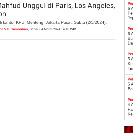
ahfud Unggul di Paris, Los Angeles,
Pe
6 
on
Pe
Je
di kantor KPU, Menteng, Jakarta Pusat, Sabtu (2/3/2024).
Pe
ria V.G. Tamburian
, Senin, 04 Maret 2024 14:10 WIB
6 
Bu
Da
Pe
5 
Ke
Ti
Pe
5 
Bo
Pe
4 
Pa
Ke