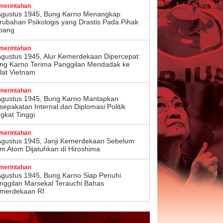
merintahan
Agustus 1945, Bung Karno Menangkap
rubahan Psikologis yang Drastis Pada Pihak
pang
merintahan
Agustus 1945, Alur Kemerdekaan Dipercepat:
ng Karno Terima Panggilan Mendadak ke
lat Vietnam
merintahan
Agustus 1945, Bung Karno Mantapkan
sepakatan Internal dan Diplomasi Politik
ngkat Tinggi
merintahan
Agustus 1945, Janji Kemerdekaan Sebelum
m Atom Dijatuhkan di Hiroshima
merintahan
Agustus 1945, Bung Karno Siap Penuhi
nggilan Marsekal Terauchi Bahas
merdekaan RI