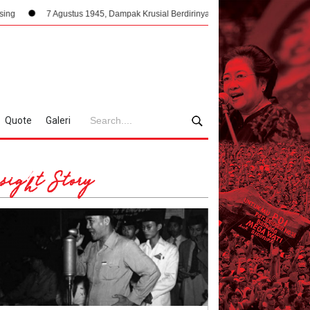
tus 1945, Dampak Krusial Berdirinya PPKI Terhadap Kemerdekaan Indonesia
Quote
Galeri
sight Story