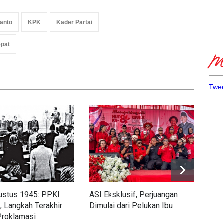
yanto
KPK
Kader Partai
pat
Me
Twee
ustus 1945: PPKI
ASI Eksklusif, Perjuangan
Wari
, Langkah Terakhir
Dimulai dari Pelukan Ibu
Per
Proklamasi
Kad