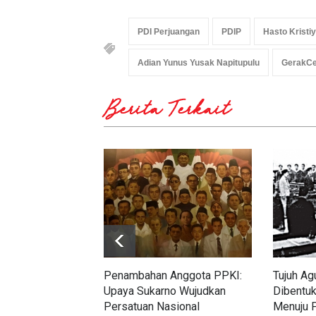
PDI Perjuangan
PDIP
Hasto Kristi
Adian Yunus Yusak Napitupulu
GerakCe
Berita Terkait
Penambahan Anggota PPKI:
Tujuh Ag
Upaya Sukarno Wujudkan
Dibentuk
Persatuan Nasional
Menuju 