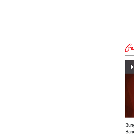
ekaan
Poli
Ge
Bun
Ban