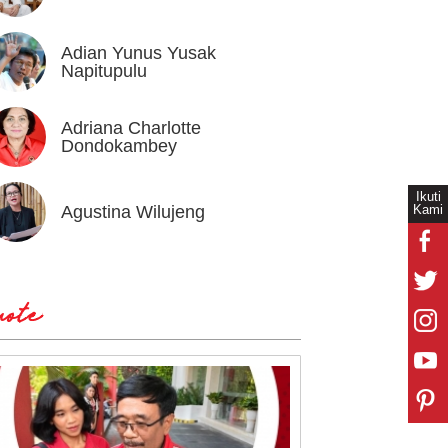
Adian Yunus Yusak
Ahok
Napitupulu
Adriana Charlotte
Alex I
Dondokambey
Ikuti
Kami
Agustina Wilujeng
Andi W
ote