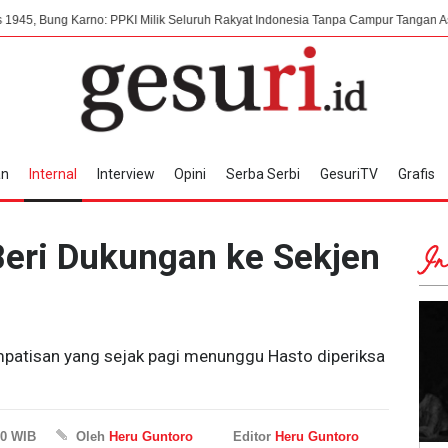
: PPKI Milik Seluruh Rakyat Indonesia Tanpa Campur Tangan Asing
7 Agus
an
Internal
Interview
Opini
Serba Serbi
GesuriTV
Grafis
Beri Dukungan ke Sekjen
In
mpatisan yang sejak pagi menunggu Hasto diperiksa
00 WIB
Oleh
Heru Guntoro
Editor
Heru Guntoro