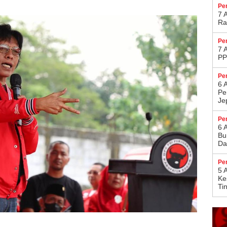
Pe
7 
Ra
Pe
7 
PP
Pe
6 
Pe
Je
Pe
6 
Bu
Da
Pe
5 
Ke
Ti