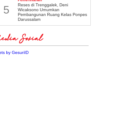
​Reses di Trenggalek, Deni
5
Wicaksono Umumkan
Pembangunan Ruang Kelas Ponpes
Darussalam
dia Sosial
ts by GesuriID
si "Api" Kudatuli, DPC PDI
DPC PDI Perjuangan
juangan Sleman Ingatkan
Rembang Kukuhkan 536
er Muda Tak Tergoda
Pengurus Ranting Sedan