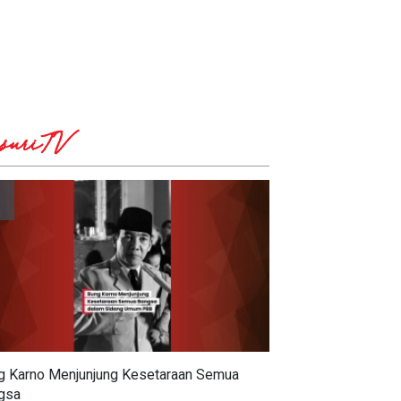
tik Pragmatis
suriTV
g Karno Menjunjung Kesetaraan Semua
gsa