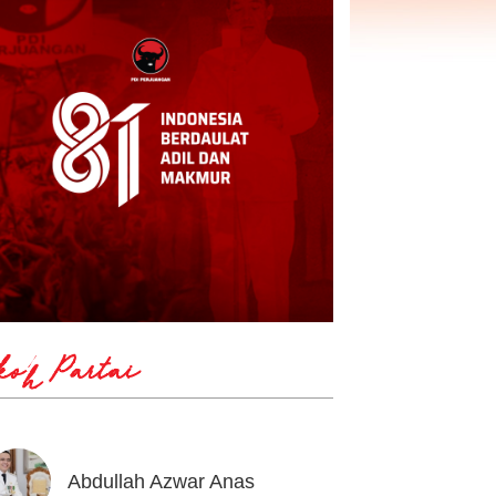
koh Partai
Abdullah Azwar Anas
Ahmad