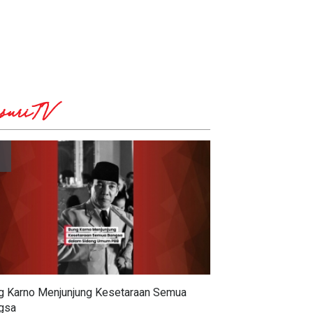
suriTV
g Karno Menjunjung Kesetaraan Semua
gsa