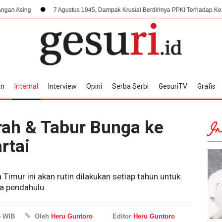
7 Agustus 1945, Dampak Krusial Berdirinya PPKI Terhadap Kemerdekaan Indones
an
Internal
Interview
Opini
Serba Serbi
GesuriTV
Grafis
rah & Tabur Bunga ke
In
rtai
Timur ini akan rutin dilakukan setiap tahun untuk
a pendahulu.
5 WIB
Oleh
Heru Guntoro
Editor
Heru Guntoro