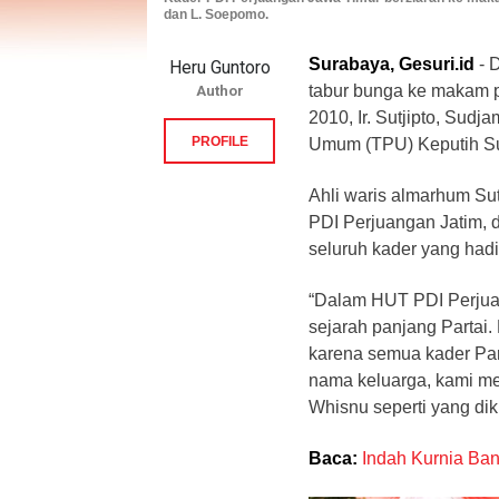
dan L. Soepomo.
Surabaya, Gesuri.id
- 
Heru Guntoro
tabur bunga ke makam p
Author
2010, Ir. Sutjipto, Sud
PROFILE
Umum (TPU) Keputih Su
Ahli waris almarhum Su
PDI Perjuangan Jatim,
seluruh kader yang hadi
“Dalam HUT PDI Perjua
sejarah panjang Partai.
karena semua kader Part
nama keluarga, kami me
Whisnu seperti yang dik
Baca:
Indah Kurnia Ba