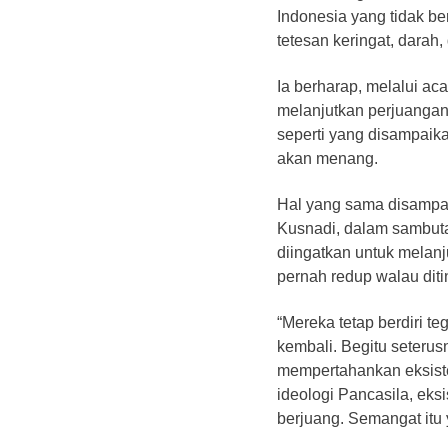
Indonesia yang tidak ber
tetesan keringat, darah,
Ia berharap, melalui aca
melanjutkan perjuangan
seperti yang disampai
akan menang.
Hal yang sama disampa
Kusnadi, dalam sambutan
diingatkan untuk melan
pernah redup walau diti
“Mereka tetap berdiri te
kembali. Begitu seterus
mempertahankan eksisten
ideologi Pancasila, eks
berjuang. Semangat itu y