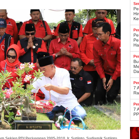
Se
Pe
Hi
Kec
Pe
Pe
Pe
Ha
Pe
Bu
Me
Da
Pe
7 
Ra
Pe
7 
PP
Sekjen PDI Perjuangan 2005-2010, Ir. Sutjipto, Sudjamik Sutjipto,