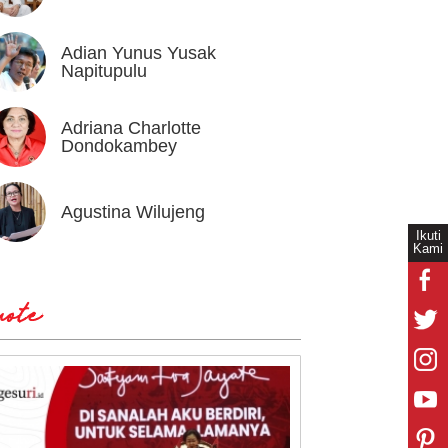
Adian Yunus Yusak
Ahok
Napitupulu
Adriana Charlotte
Alex I
Dondokambey
Agustina Wilujeng
Andi W
Ikuti
Kami
ote