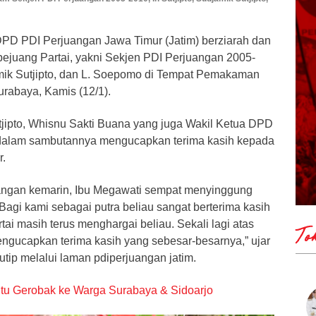
DPD PDI Perjuangan Jawa Timur (Jatim) berziarah dan
ejuang Partai, yakni Sekjen PDI Perjuangan 2005-
jamik Sutjipto, dan L. Soepomo di Tempat Pemakaman
rabaya, Kamis (12/1).
tjipto, Whisnu Sakti Buana yang juga Wakil Ketua DPD
 dalam sambutannya mengucapkan terima kasih kepada
r.
ngan kemarin, Ibu Megawati sempat menyinggung
 Bagi kami sebagai putra beliau sangat berterima kasih
ai masih terus menghargai beliau. Sekali lagi atas
To
ngucapkan terima kasih yang sebesar-besarnya,” ujar
utip melalui laman pdiperjuangan jatim.
ntu Gerobak ke Warga Surabaya & Sidoarjo