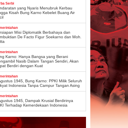
rba Serbi
ndaratan yang Nyaris Menubruk Kerbau
ngga Kisah Bung Karno Kebelet Buang Air
il
merintahan
rsiapan Misi Diplomatik Berbahaya dan
mbuktian De Facto Figur Soekarno dan Moh.
tta
merintahan
ng Karno: Hanya Bangsa yang Berani
ngambil Nasib Dalam Tangan Sendiri, Akan
pat Berdiri dengan Kuat
merintahan
Agustus 1945, Bung Karno: PPKI Milik Seluruh
kyat Indonesia Tanpa Campur Tangan Asing
merintahan
Agustus 1945, Dampak Krusial Berdirinya
KI Terhadap Kemerdekaan Indonesia