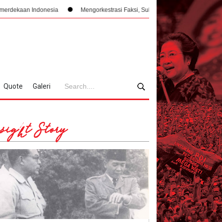
ia
Mengorkestrasi Faksi, Sukarno, PPKI, dan Manajemen Konflik Internal 1
Quote
Galeri
sight Story