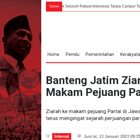
 Karno: PPKI Milik Seluruh Rakyat Indonesia Tanpa Campur Tangan Asing
Terkini
Home
Pemilu
Pemerintahan
Kerakyat
Banteng Jatim Zia
Makam Pejuang Pa
Ziarah ke makam pejuang Partai di Jawa 
terus mengingat sejarah perjuangan par
Internal
Jum'at, 13 Januari 2023 09:3