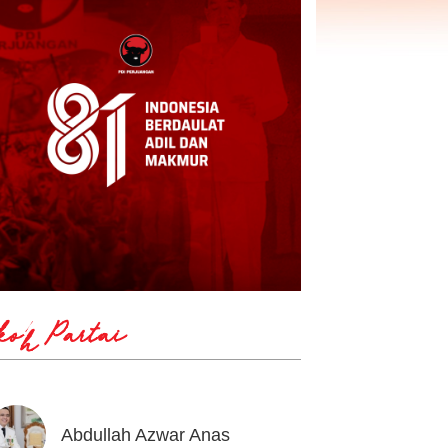
koh Partai
Abdullah Azwar Anas
Ahmad