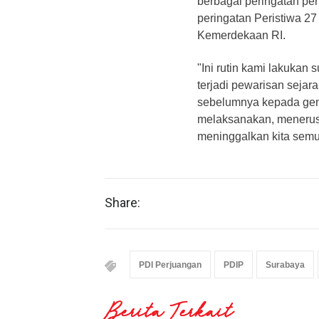
berbagai peringatan per
peringatan Peristiwa 27
Kemerdekaan RI.
"Ini rutin kami lakukan
terjadi pewarisan sejar
sebelumnya kepada gene
melaksanakan, menerusk
meninggalkan kita semu
Share:
PDI Perjuangan
PDIP
Surabaya
Berita Terkait