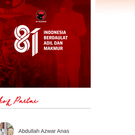
koh Partai
Abdullah Azwar Anas
Ahmad