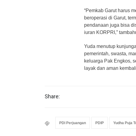
“Pemkab Garut harus m
beroperasi di Garut, te
pendanaan juga bisa di
iuran KORPRI,” tambah
Yuda menutup kunjungan
pemerintah, swasta, mau
keluarga Pak Engkos, s
layak dan aman kembali
Share:
PDI Perjuangan
PDIP
Yudha Puja 