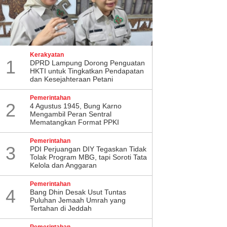
Kerakyatan
1
DPRD Lampung Dorong Penguatan
HKTI untuk Tingkatkan Pendapatan
dan Kesejahteraan Petani
Pemerintahan
2
4 Agustus 1945, Bung Karno
Mengambil Peran Sentral
Mematangkan Format PPKI
ha Puja Turnawan Turun
Jelang Idulfitri, Yudha Puja
Pemerintahan
gsung Salurkan Bantuan
Turnawan Tinjau Kondisi Dua
3
PDI Perjuangan DIY Tegaskan Tidak
i Korban Kebakaran di
Lansia Dhuafa di Kel. Kota
Tolak Program MBG, tapi Soroti Tata
yuresmi
Wetan, Garut Kota
Kelola dan Anggaran
Pemerintahan
4
Bang Dhin Desak Usut Tuntas
Puluhan Jemaah Umrah yang
Tertahan di Jeddah
Pemerintahan