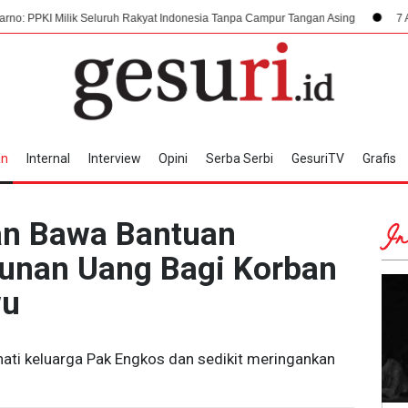
 Seluruh Rakyat Indonesia Tanpa Campur Tangan Asing
7 Agustus 1945, D
an
Internal
Interview
Opini
Serba Serbi
GesuriTV
Grafis
an Bawa Bantuan
In
unan Uang Bagi Korban
wu
ati keluarga Pak Engkos dan sedikit meringankan