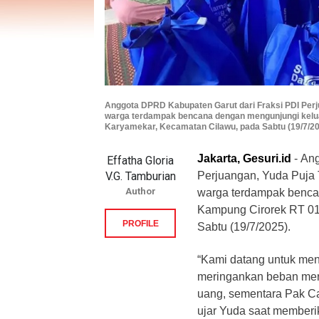
Anggota DPRD Kabupaten Garut dari Fraksi PDI Per
warga terdampak bencana dengan mengunjungi kelu
Karyamekar, Kecamatan Cilawu, pada Sabtu (19/7/20
Jakarta, Gesuri.id
- An
Effatha Gloria
V.G. Tamburian
Perjuangan, Yuda Puja
Author
warga terdampak benca
Kampung Cirorek RT 01
PROFILE
Sabtu (19/7/2025).
“Kami datang untuk men
meringankan beban me
uang, sementara Pak Ca
ujar Yuda saat memberi