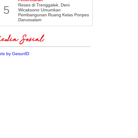
​Reses di Trenggalek, Deni
5
Wicaksono Umumkan
Pembangunan Ruang Kelas Ponpes
Darussalam
dia Sosial
ts by GesuriID