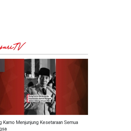
suriTV
g Karno Menjunjung Kesetaraan Semua
gsa