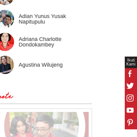
Adian Yunus Yusak
Ahok
Napitupulu
Adriana Charlotte
Alex I
Dondokambey
Ikuti
Kami
Agustina Wilujeng
Andi W
ote