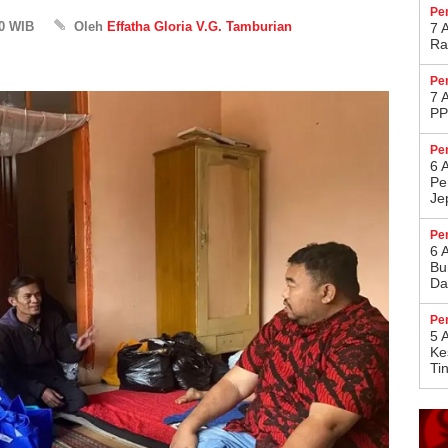
Pe
00 WIB
Oleh
Effatha Gloria V.G. Tamburian
7 
Ra
Pe
7 
PP
Pe
6 
Pe
Je
Pe
6 
Bu
Da
Pe
5 
Ke
Ti