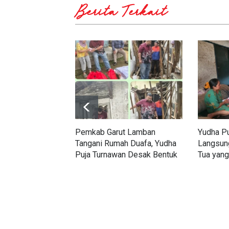
Berita Terkait
Pemkab Garut Lamban
Yudha Pu
Tangani Rumah Duafa, Yudha
Langsun
Puja Turnawan Desak Bentuk
Tua yang
Forum TJSLP
Deras d