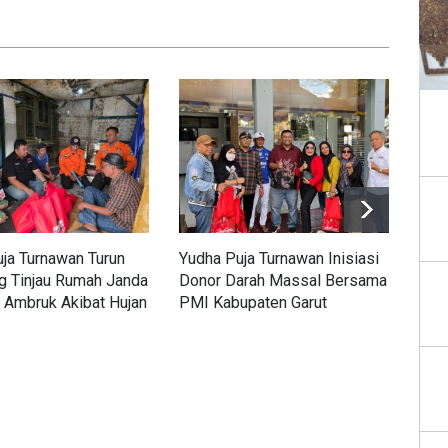
ja Turnawan Turun
Yudha Puja Turnawan Inisiasi
Yud
g Tinjau Rumah Janda
Donor Darah Massal Bersama
Lan
 Ambruk Akibat Hujan
PMI Kabupaten Garut
Bag
i Desa Lembang
Ban