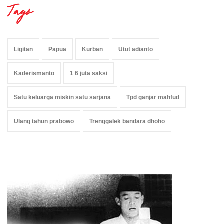
Tags
Ligitan
Papua
Kurban
Utut adianto
Kaderismanto
1 6 juta saksi
Satu keluarga miskin satu sarjana
Tpd ganjar mahfud
Ulang tahun prabowo
Trenggalek bandara dhoho