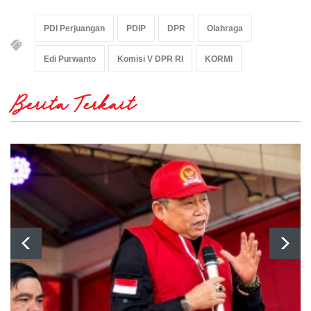
PDI Perjuangan
PDIP
DPR
Olahraga
Edi Purwanto
Komisi V DPR RI
KORMI
Berita Terkait