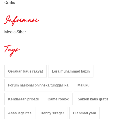
Grafis
Informasi
Media Siber
Tags
Gerakan kaus rakyat
Lora muhammad faizin
Forum nasional bhinneka tunggal ika
Maluku
Kendaraan pribadi
Game roblox
Sablon kaus gratis
Asas legalitas
Denny siregar
H ahmad yani