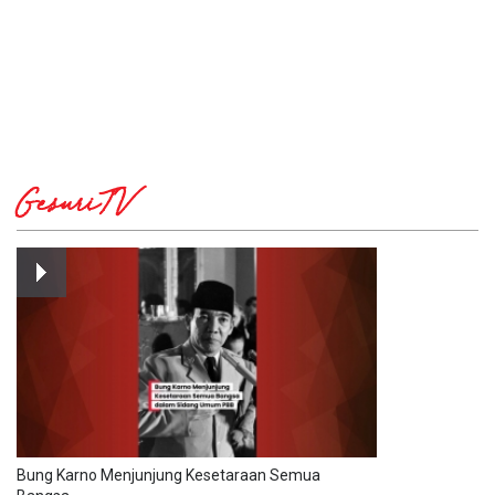
GesuriTV
Bung Karno Menjunjung Kesetaraan Semua