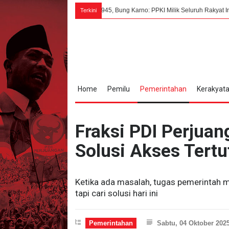
7 Agustus 1945, Bung Karno: PPKI Milik Seluruh Rakyat Indonesia Tanp
Terkini
Home
Pemilu
Pemerintahan
Kerakyat
Fraksi PDI Perjua
Solusi Akses Tertu
Ketika ada masalah, tugas pemerintah me
tapi cari solusi hari ini
Pemerintahan
Sabtu, 04 Oktober 202