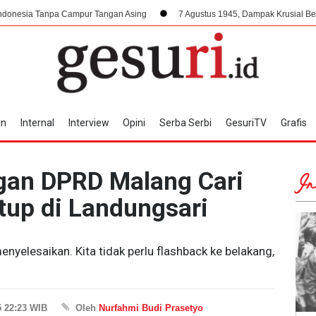
a Campur Tangan Asing
7 Agustus 1945, Dampak Krusial Berdirinya PPKI 
an
Internal
Interview
Opini
Serba Serbi
GesuriTV
Grafis
ngan DPRD Malang Cari
In
tup di Landungsari
nyelesaikan. Kita tidak perlu flashback ke belakang,
5 22:23 WIB
Oleh
Nurfahmi Budi Prasetyo