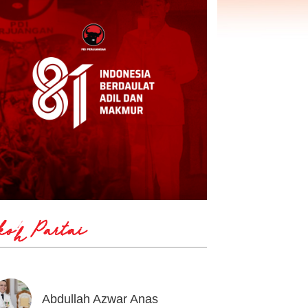
koh Partai
Abdullah Azwar Anas
Ahmad