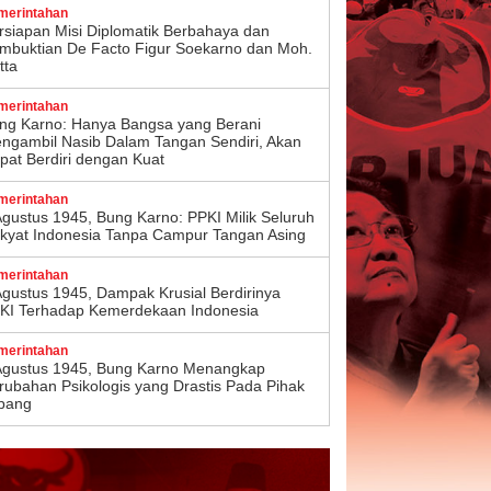
merintahan
rsiapan Misi Diplomatik Berbahaya dan
mbuktian De Facto Figur Soekarno dan Moh.
tta
merintahan
ng Karno: Hanya Bangsa yang Berani
ngambil Nasib Dalam Tangan Sendiri, Akan
pat Berdiri dengan Kuat
merintahan
Agustus 1945, Bung Karno: PPKI Milik Seluruh
kyat Indonesia Tanpa Campur Tangan Asing
merintahan
Agustus 1945, Dampak Krusial Berdirinya
KI Terhadap Kemerdekaan Indonesia
merintahan
Agustus 1945, Bung Karno Menangkap
rubahan Psikologis yang Drastis Pada Pihak
pang