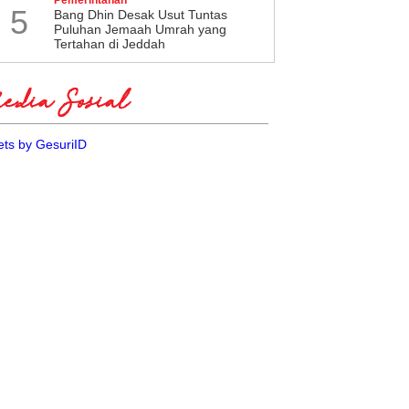
5
Bang Dhin Desak Usut Tuntas
Puluhan Jemaah Umrah yang
Tertahan di Jeddah
dia Sosial
ts by GesuriID