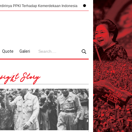
Terhadap Kemerdekaan Indonesia
Mengorkestrasi Faksi, Sukarno, PPKI, dan
Quote
Galeri
sight Story