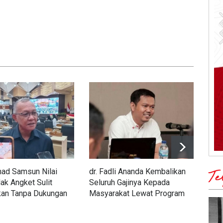
d Samsun Nilai
dr. Fadli Ananda Kembalikan
dr. 
Te
ak Angket Sulit
Seluruh Gajinya Kepada
Sel
kan Tanpa Dukungan
Masyarakat Lewat Program
Mas
raksi
Kesehatan
Kes