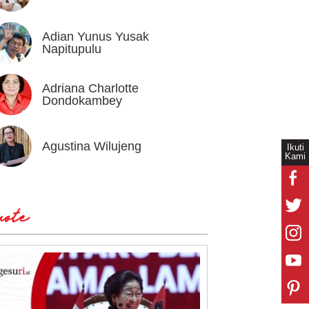
Adian Yunus Yusak
Ahok
Napitupulu
Adriana Charlotte
Alex I
Dondokambey
Agustina Wilujeng
Andi W
Ikuti
Kami
ote