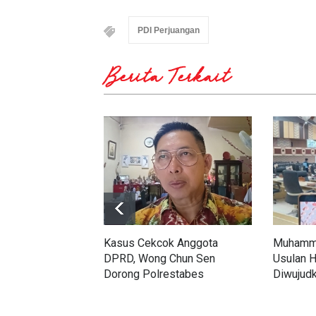
PDI Perjuangan
Berita Terkait
Kasus Cekcok Anggota
Muhamma
DPRD, Wong Chun Sen
Usulan H
Dorong Polrestabes
Diwujud
Keluarkan Restorative Justice
Lintas F