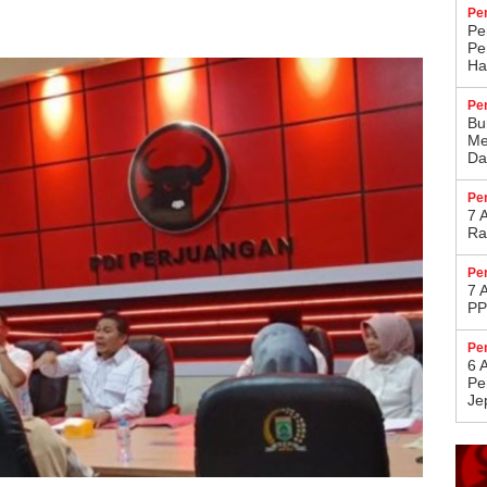
Pe
Pe
Pe
Ha
Pe
Bu
Me
Da
Pe
7 
Ra
Pe
7 
PP
Pe
6 
Pe
Je