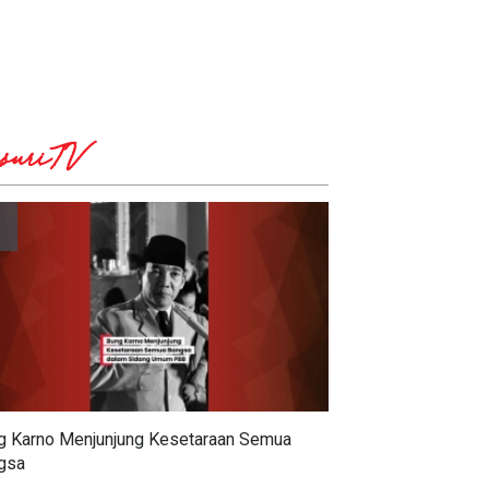
suriTV
g Karno Menjunjung Kesetaraan Semua
gsa