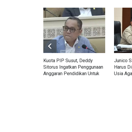
Kuota PIP Susut, Deddy
Junico 
Sitorus Ingatkan Penggunaan
Harus D
Anggaran Pendidikan Untuk
Usia Aga
MBG Harusnya Sudah Stop!
Terserap
Terbuan