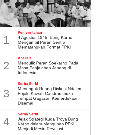
Pemerintahan
1
4 Agustus 1945, Bung Karno
Mengambil Peran Sentral
Mematangkan Format PPKI
Analisis
s Sanaa Tegaskan Tidak
Kostiana Tegaskan DPRD
2
Mengulik Peran Soekarno Pada
Masa Penjajahan Jepang di
 Keterlibatan Kader PDI
Lampung Kawal Aspirasi
Indonesia
uangan Sultra di Dapur
Mahasiswa dan Optimalkan
 Butur
Pengawasan Program MBG
Serba Serbi
Menengok Ruang Diskusi Ndalem
3
Pojok: Kawah Candradimuka
Tempat Gagasan Kemerdekaan
Disemai
Serba Serbi
4
Jejak Strategi Kuda Troya Bung
Karno dalam Mengubah PPKI
Menjadi Mesin Revolusi