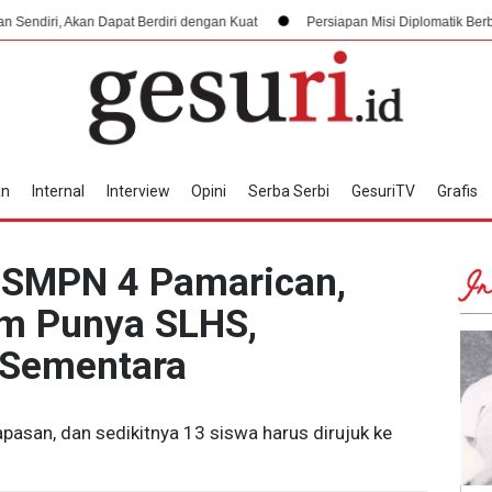
pat Berdiri dengan Kuat
Persiapan Misi Diplomatik Berbahaya dan Pembu
an
Internal
Interview
Opini
Serba Serbi
GesuriTV
Grafis
 SMPN 4 Pamarican,
In
um Punya SLHS,
 Sementara
asan, dan sedikitnya 13 siswa harus dirujuk ke