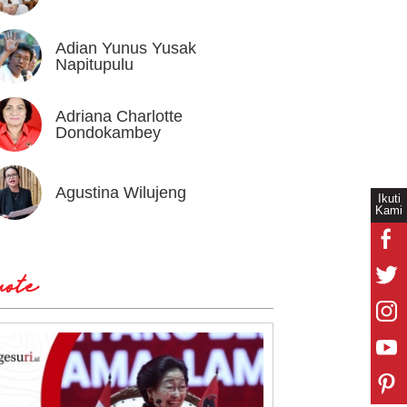
Adian Yunus Yusak
Ahok
Napitupulu
Adriana Charlotte
Alex I
Dondokambey
Agustina Wilujeng
Andi W
Ikuti
Kami
ote