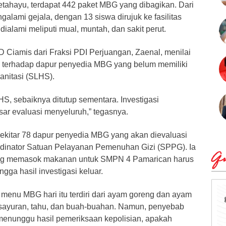
tahayu, terdapat 442 paket MBG yang dibagikan. Dari
galami gejala, dengan 13 siswa dirujuk ke fasilitas
dialami meliputi mual, muntah, dan sakit perut.
Ciamis dari Fraksi PDI Perjuangan, Zaenal, menilai
s terhadap dapur penyedia MBG yang belum memiliki
Sanitasi (SLHS).
S, sebaiknya ditutup sementara. Investigasi
asar evaluasi menyeluruh,” tegasnya.
ekitar 78 dapur penyedia MBG yang akan dievaluasi
ordinator Satuan Pelayanan Pemenuhan Gizi (SPPG). Ia
Qu
ng memasok makanan untuk SMPN 4 Pamarican harus
gga hasil investigasi keluar.
 menu MBG hari itu terdiri dari ayam goreng dan ayam
sayuran, tahu, dan buah-buahan. Namun, penyebab
menunggu hasil pemeriksaan kepolisian, apakah