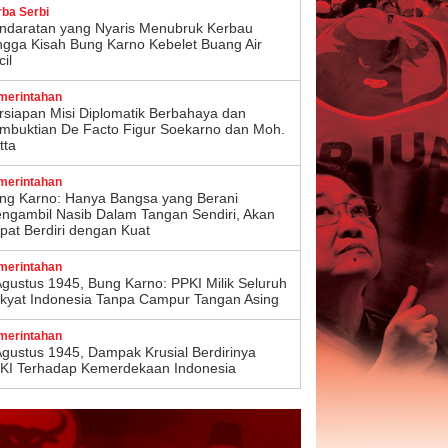
rba Serbi
ndaratan yang Nyaris Menubruk Kerbau
ngga Kisah Bung Karno Kebelet Buang Air
il
merintahan
rsiapan Misi Diplomatik Berbahaya dan
mbuktian De Facto Figur Soekarno dan Moh.
tta
merintahan
ng Karno: Hanya Bangsa yang Berani
ngambil Nasib Dalam Tangan Sendiri, Akan
pat Berdiri dengan Kuat
merintahan
Agustus 1945, Bung Karno: PPKI Milik Seluruh
kyat Indonesia Tanpa Campur Tangan Asing
merintahan
Agustus 1945, Dampak Krusial Berdirinya
KI Terhadap Kemerdekaan Indonesia