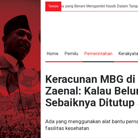
rno: Hanya Bangsa yang Berani Mengambil Nasib Dalam Tangan Sendiri, Akan Da
Terkini
Home
Pemilu
Pemerintahan
Kerakyat
Keracunan MBG di
Zaenal: Kalau Bel
Sebaiknya Ditutup
Ada yang menggunakan alat bantu pernap
fasilitas kesehatan.