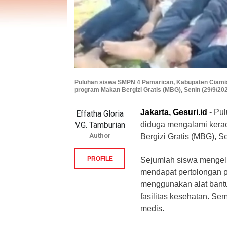
Puluhan siswa SMPN 4 Pamarican, Kabupaten Ciami
program Makan Bergizi Gratis (MBG), Senin (29/9/202
Jakarta, Gesuri.id
- Pu
Effatha Gloria
V.G. Tamburian
diduga mengalami kera
Author
Bergizi Gratis (MBG), Se
PROFILE
Sejumlah siswa mengelu
mendapat pertolongan p
menggunakan alat bantu
fasilitas kesehatan. Se
medis.