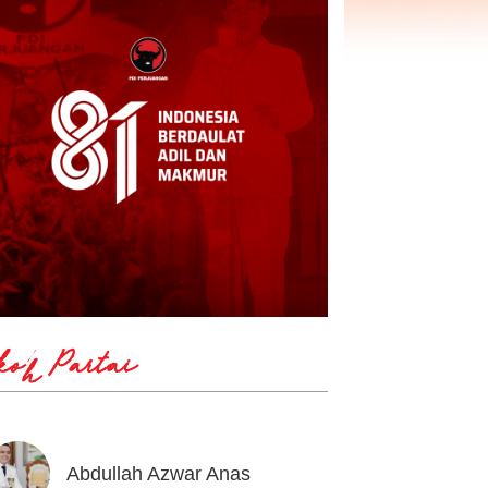
koh Partai
Abdullah Azwar Anas
Ahmad