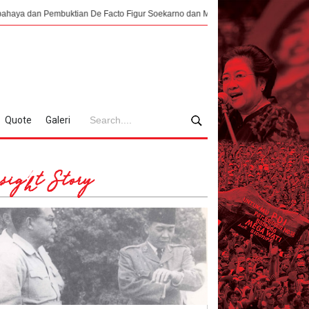
ktian De Facto Figur Soekarno dan Moh. Hatta
Pendaratan yang Nyaris Me
Quote
Galeri
sight Story