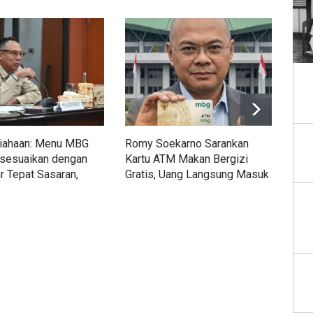
Siahaan: Menu MBG
Romy Soekarno Sarankan
Agu
isesuaikan dengan
Kartu ATM Makan Bergizi
Ada
r Tepat Sasaran,
Gratis, Uang Langsung Masuk
Perj
 Optimal, Tak Banyak
Rekening Orang Tua
MBG
g