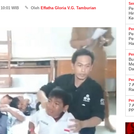
Se
 10:01 WIB
Oleh
Effatha Gloria V.G. Tamburian
Pe
Hi
Kec
Pe
Pe
Pe
Ha
Pe
Bu
Me
Da
Pe
7 
Ra
Pe
7 
PP