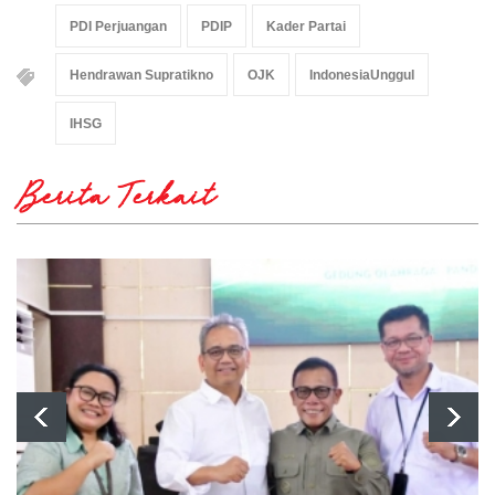
PDI Perjuangan
PDIP
Kader Partai
Hendrawan Supratikno
OJK
IndonesiaUnggul
IHSG
Berita Terkait