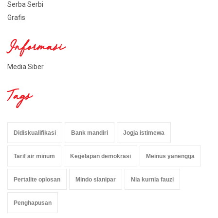
Serba Serbi
Grafis
Informasi
Media Siber
Tags
Didiskualifikasi
Bank mandiri
Jogja istimewa
Tarif air minum
Kegelapan demokrasi
Meinus yanengga
Pertalite oplosan
Mindo sianipar
Nia kurnia fauzi
Penghapusan