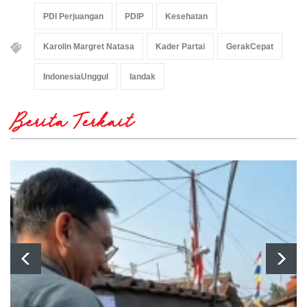
PDI Perjuangan
PDIP
Kesehatan
Karolin Margret Natasa
Kader Partai
GerakCepat
IndonesiaUnggul
landak
Berita Terkait