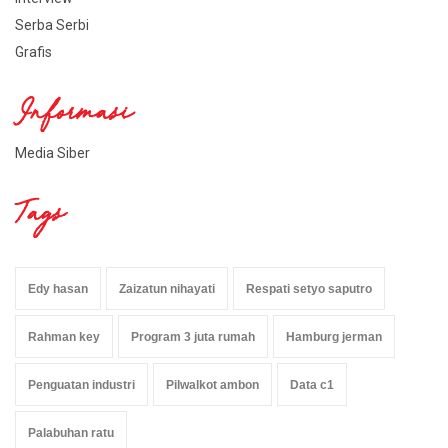
Serba Serbi
Grafis
Informasi
Media Siber
Tags
Edy hasan
Zaizatun nihayati
Respati setyo saputro
Rahman key
Program 3 juta rumah
Hamburg jerman
Penguatan industri
Pilwalkot ambon
Data c1
Palabuhan ratu