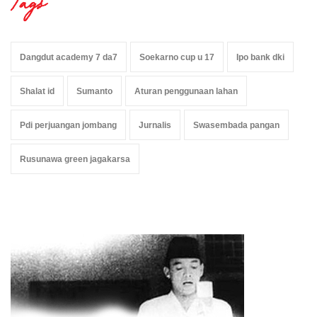
Tags
Dangdut academy 7 da7
Soekarno cup u 17
Ipo bank dki
Shalat id
Sumanto
Aturan penggunaan lahan
Pdi perjuangan jombang
Jurnalis
Swasembada pangan
Rusunawa green jagakarsa