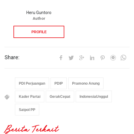
Heru Guntoro
Author
PROFILE
Share:
PDI Perjuangan
PDIP
Pramono Anung
Kader Partai
GerakCepat
IndonesiaUnggul
Satpol PP
Berita Terkait