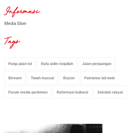
Informasi
Media Siber
Tags
Panja jalan tol
Rafa aidin rizqullah
Jalan perjuangan
Bireuen
Tiwah massal
Buzzer
Patrianus lali wolo
Forum media parlemen
Reformasi kultural
Sekolah rakyat