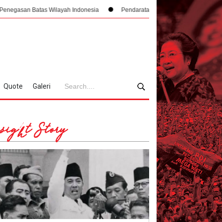
layah Indonesia
Pendaratan yang Nyaris Menubruk Kerbau Hingga Kisah B
Quote
Galeri
sight Story