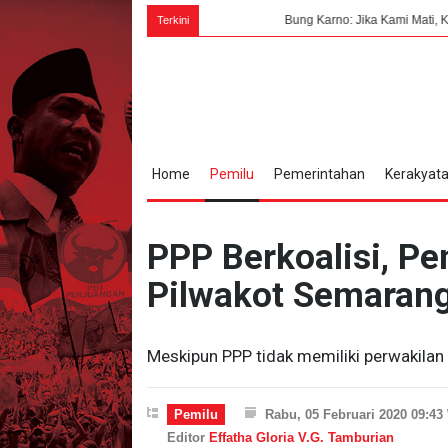
Bung Karno: Jika Kami Mati, Kami Mati Untuk Ke
Terkini
Home
Pemilu
Pemerintahan
Kerakyat
PPP Berkoalisi, P
Pilwakot Semaran
Meskipun PPP tidak memiliki perwakila
Pemilu
Rabu, 05 Februari 2020 09:43
Editor
Effatha Gloria V.G. Tamburian