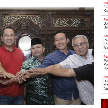
Pe
9 
Ka
Pe
Bo
Ba
Se
Pe
Ke
Bu
Pe
Pe
Pe
Ha
Pe
Bu
Me
Da