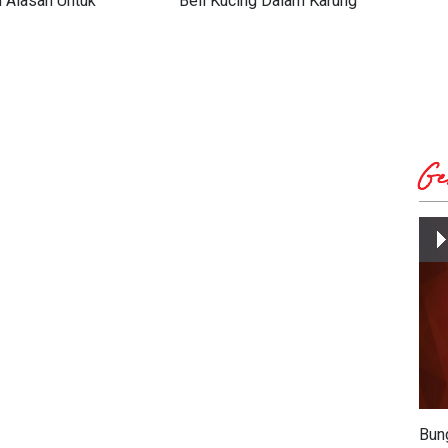
n Alasan Untuk
Beli Kucing Dalam Karung
Saa
likan ke DPRD
Per
Ge
Bun