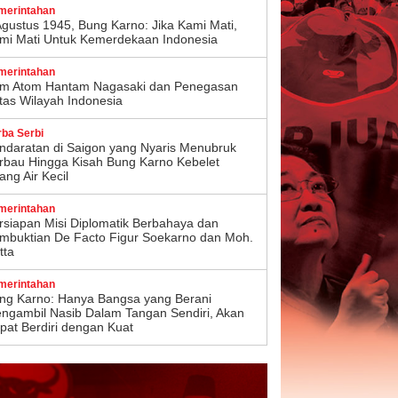
merintahan
Agustus 1945, Bung Karno: Jika Kami Mati,
mi Mati Untuk Kemerdekaan Indonesia
merintahan
m Atom Hantam Nagasaki dan Penegasan
tas Wilayah Indonesia
rba Serbi
ndaratan di Saigon yang Nyaris Menubruk
rbau Hingga Kisah Bung Karno Kebelet
ang Air Kecil
merintahan
rsiapan Misi Diplomatik Berbahaya dan
mbuktian De Facto Figur Soekarno dan Moh.
tta
merintahan
ng Karno: Hanya Bangsa yang Berani
ngambil Nasib Dalam Tangan Sendiri, Akan
pat Berdiri dengan Kuat