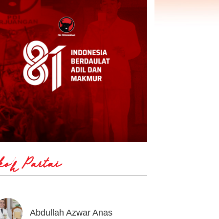
koh Partai
Abdullah Azwar Anas
Ahmad