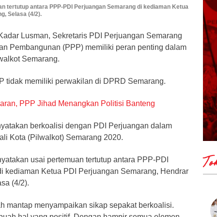
muan tertutup antara PPP-PDI Perjuangan Semarang di kediaman Ketua
, Selasa (4/2).
Kadar Lusman, Sekretaris PDI Perjuangan Semarang
uan Pembangunan (PPP) memiliki peran penting dalam
lwalkot Semarang.
P tidak memiliki perwakilan di DPRD Semarang.
aran, PPP Jihad Menangkan Politisi Banteng
atakan berkoalisi dengan PDI Perjuangan dalam
ali Kota (Pilwalkot) Semarang 2020.
To
inyatakan usai pertemuan tertutup antara PPP-PDI
i kediaman Ketua PDI Perjuangan Semarang, Hendrar
sa (4/2).
dah mantap menyampaikan sikap sepakat berkoalisi.
ebuah hal yang positif. Dengan hampir semua elemen