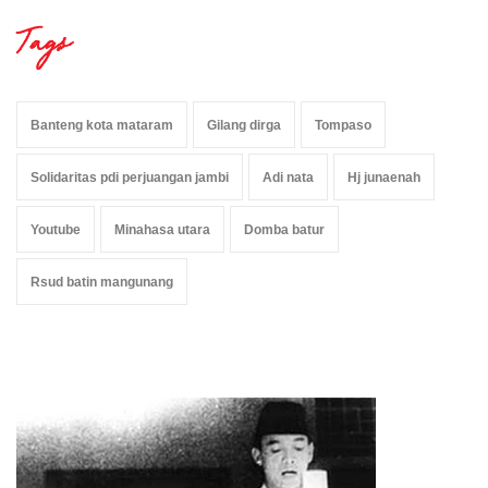
Tags
Banteng kota mataram
Gilang dirga
Tompaso
Solidaritas pdi perjuangan jambi
Adi nata
Hj junaenah
Youtube
Minahasa utara
Domba batur
Rsud batin mangunang