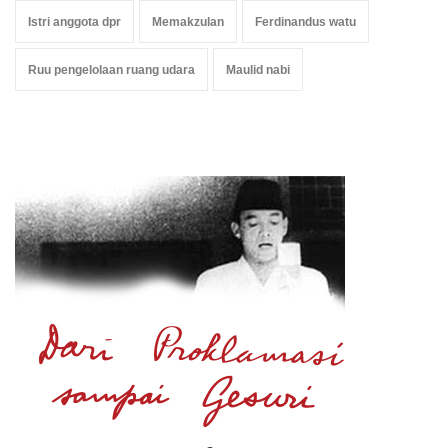
Istri anggota dpr
Memakzulan
Ferdinandus watu
Ruu pengelolaan ruang udara
Maulid nabi