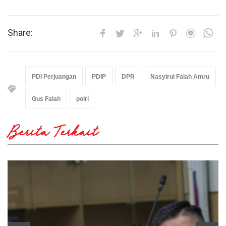
Share:
PDI Perjuangan
PDIP
DPR
Nasyirul Falah Amru
Gus Falah
polri
Berita Terkait