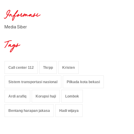
Informasi
Media Siber
Tags
Call center 112
Tkrpp
Kristen
Sistem transportasi nasional
Pilkada kota bekasi
Ardi arafiq
Korupsi haji
Lombok
Bentang harapan jakasa
Hadi wijaya