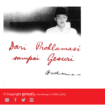
© Copyright
/rendering in 0.5501 [104]