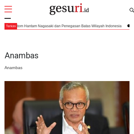
All
Profi
tom Hantam Nagasaki dan Penegasan Batas Wilayah Indonesia
Pendarata
Terkini
Anambas
Anambas