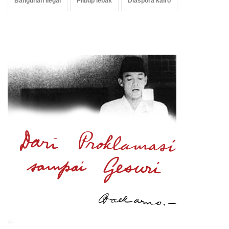
Bangunan ilegal
Pilbup lebak
Diaspora kairo