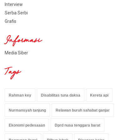
Interview
Serba Serbi
Grafis
Informasi
Media Siber
Tags
Rahman key
Disabilitas tuna daksa
Kereta api
Nurmansyah tanjung
Relawan buruh sahabat ganjar
Ekonomi pedesaaan
Dprd nusa tenggara barat