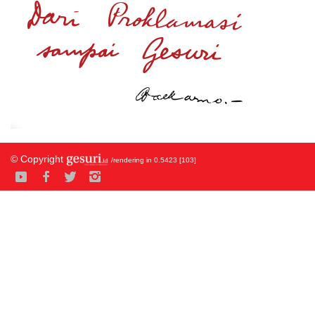
© Copyright
/rendering in 0.5423 [103]