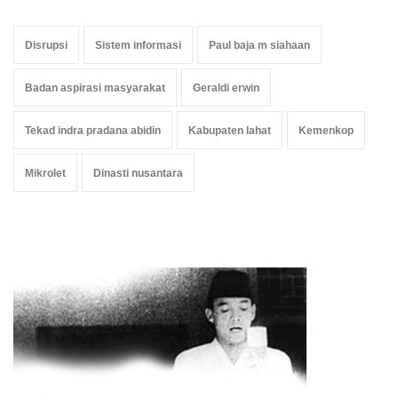
Disrupsi
Sistem informasi
Paul baja m siahaan
Badan aspirasi masyarakat
Geraldi erwin
Tekad indra pradana abidin
Kabupaten lahat
Kemenkop
Mikrolet
Dinasti nusantara