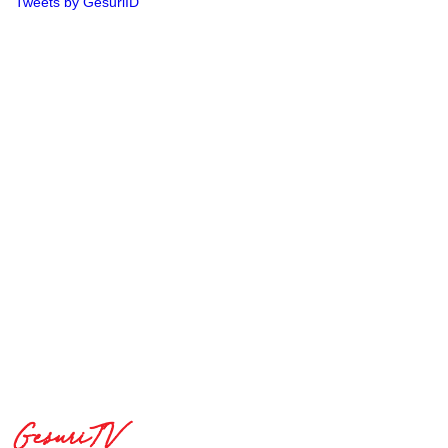
Tweets by GesuriID
GesuriTV