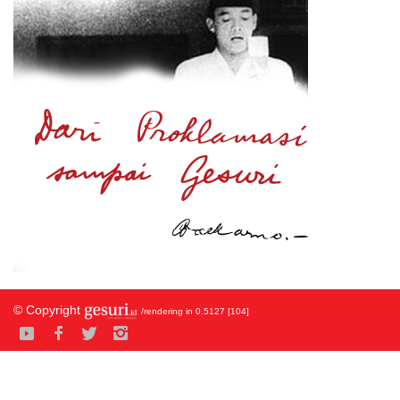
© Copyright
/rendering in 0.5127 [104]