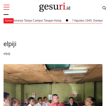
All
Profi
 Indonesia Tanpa Campur Tangan Asing
7 Agustus 1945, Dampak Krusial B
Terkini
elpiji
elpiji