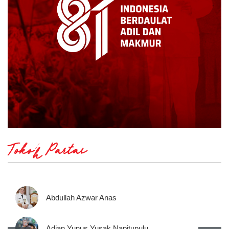
Tokoh Partai
Abdullah Azwar Anas
Adian Yunus Yusak Napitupulu