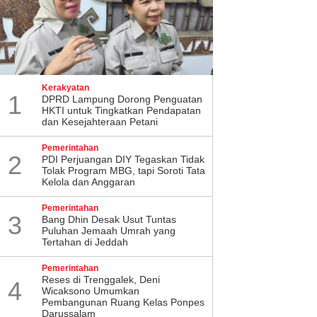
Kerakyatan
1
DPRD Lampung Dorong Penguatan
HKTI untuk Tingkatkan Pendapatan
dan Kesejahteraan Petani
Pemerintahan
2
PDI Perjuangan DIY Tegaskan Tidak
Tolak Program MBG, tapi Soroti Tata
Kelola dan Anggaran
Pemerintahan
3
Bang Dhin Desak Usut Tuntas
Puluhan Jemaah Umrah yang
Tertahan di Jeddah
Pemerintahan
​Reses di Trenggalek, Deni
4
Wicaksono Umumkan
Pembangunan Ruang Kelas Ponpes
Darussalam