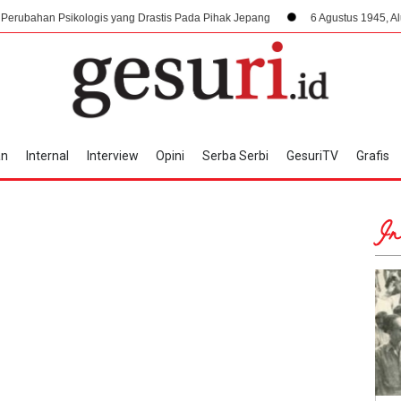
ologis yang Drastis Pada Pihak Jepang
6 Agustus 1945, Alur Kemerdeka
an
Internal
Interview
Opini
Serba Serbi
GesuriTV
Grafis
In