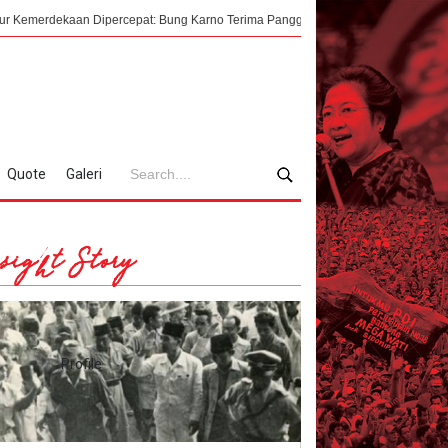
an Dipercepat: Bung Karno Terima Panggilan Mendadak ke Dalat Vietnam
Quote
Galeri
sight Story
Profile