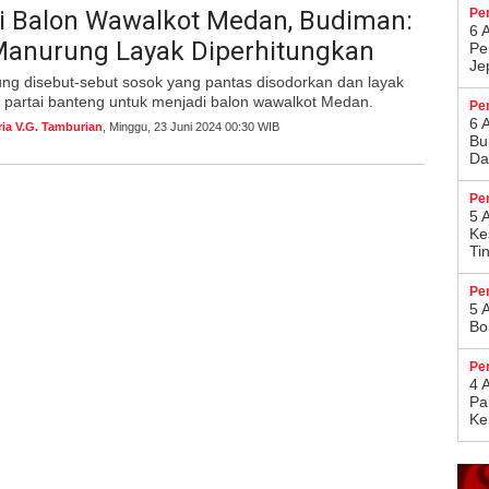
di Balon Wawalkot Medan, Budiman:
Pe
6 
 Manurung Layak Diperhitungkan
Pe
Je
ung disebut-sebut sosok yang pantas disodorkan dan layak
 partai banteng untuk menjadi balon wawalkot Medan.
Pe
6 
ria V.G. Tamburian
, Minggu, 23 Juni 2024 00:30 WIB
Bu
Da
Pe
5 
Ke
Ti
Pe
5 
Bo
Pe
4 
Pa
Ke