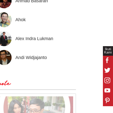
Ahmad Basarah
Andika
Ahok
Andrea
Alex Indra Lukman
Anton 
Ikuti
Kami
Andi Widjajanto
Aria B
ote