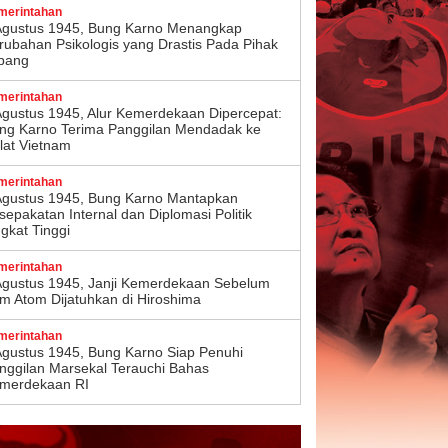
merintahan
Agustus 1945, Bung Karno Menangkap
rubahan Psikologis yang Drastis Pada Pihak
pang
merintahan
Agustus 1945, Alur Kemerdekaan Dipercepat:
ng Karno Terima Panggilan Mendadak ke
lat Vietnam
merintahan
Agustus 1945, Bung Karno Mantapkan
sepakatan Internal dan Diplomasi Politik
ngkat Tinggi
merintahan
Agustus 1945, Janji Kemerdekaan Sebelum
m Atom Dijatuhkan di Hiroshima
merintahan
Agustus 1945, Bung Karno Siap Penuhi
nggilan Marsekal Terauchi Bahas
merdekaan RI