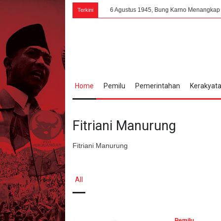
6 Agustus 1945, Bung Karno Menangkap Perubahan Psik
Terkini
Home
Pemilu
Pemerintahan
Kerakyat
Fitriani Manurung
Fitriani Manurung
All
Pemilu