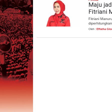
Maju ja
Fitriani
Fitriani Manur
diperhitungkan
Oleh :
Effatha Glo