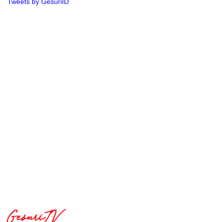
Tweets by GesuriID
GesuriTV