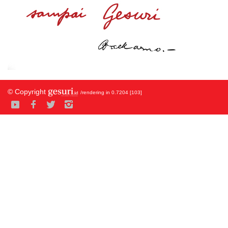
© Copyright
/rendering in 0.7204 [103]