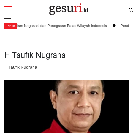
All
Profi
 Penegasan Batas Wilayah Indonesia
Pendaratan yang Nyaris Menubruk K
Terkini
H Taufik Nugraha
H Taufik Nugraha