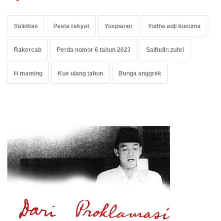
Soliditas
Pesta rakyat
Yuspianor
Yudha adji kusuma
Rakercab
Perda nomor 6 tahun 2023
Saifudin zuhri
H maming
Kue ulang tahun
Bunga anggrek