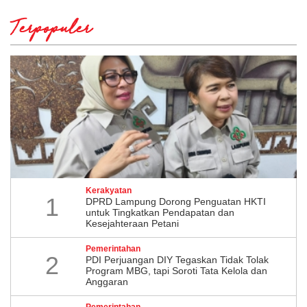
Terpopuler
Kerakyatan
1
DPRD Lampung Dorong Penguatan HKTI
untuk Tingkatkan Pendapatan dan
Kesejahteraan Petani
Pemerintahan
2
PDI Perjuangan DIY Tegaskan Tidak Tolak
Program MBG, tapi Soroti Tata Kelola dan
Anggaran
Pemerintahan