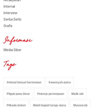
Kerakyatan
Internal
Interview
Serba Serbi
Grafis
Informasi
Media Siber
Tags
Ahmad faisyal hermawan
Irwansyah putra
Pilgub jawa timur
Pekerja perempuan
Malik obi
Pilkada bolsel
Wakil bupati toraja utara
Musancab