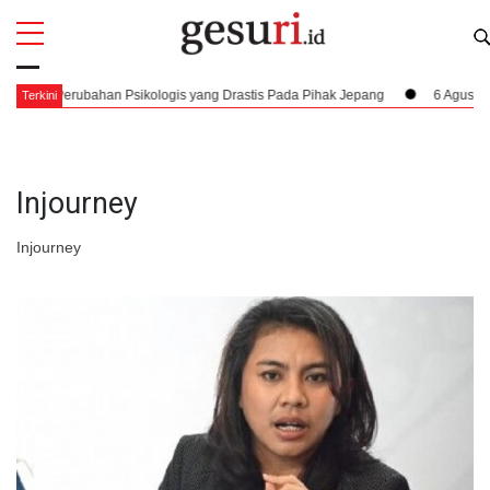
All
Profi
 Perubahan Psikologis yang Drastis Pada Pihak Jepang
6 Agustus 1945,
Terkini
Injourney
Injourney