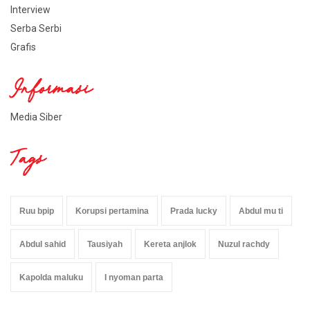
Interview
Serba Serbi
Grafis
Informasi
Media Siber
Tags
Ruu bpip
Korupsi pertamina
Prada lucky
Abdul mu ti
Abdul sahid
Tausiyah
Kereta anjlok
Nuzul rachdy
Kapolda maluku
I nyoman parta