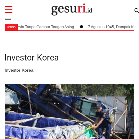
All
Profi
ndonesia Tanpa Campur Tangan Asing
7 Agustus 1945, Dampak Krusial Ber
Terkini
Investor Korea
Investor Korea