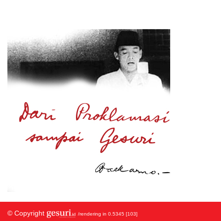
© Copyright
/rendering in 0.5345 [103]