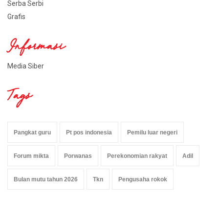
Serba Serbi
Grafis
Informasi
Media Siber
Tags
Pangkat guru
Pt pos indonesia
Pemilu luar negeri
Forum mikta
Porwanas
Perekonomian rakyat
Adil
Bulan mutu tahun 2026
Tkn
Pengusaha rokok