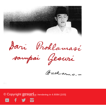
© Copyright
/rendering in 4.6084 [103]