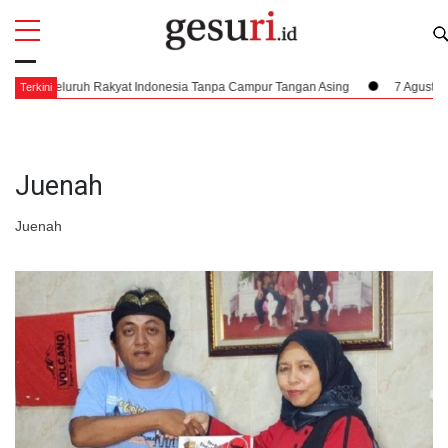
All
Profi
k Seluruh Rakyat Indonesia Tanpa Campur Tangan Asing
7 Agustus 1945, 
Terkini
Juenah
Juenah