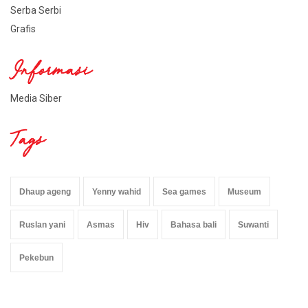
Serba Serbi
Grafis
Informasi
Media Siber
Tags
Dhaup ageng
Yenny wahid
Sea games
Museum
Ruslan yani
Asmas
Hiv
Bahasa bali
Suwanti
Pekebun