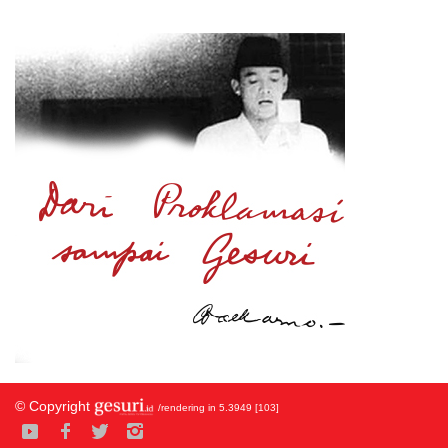
© Copyright
/rendering in 5.3949 [103]