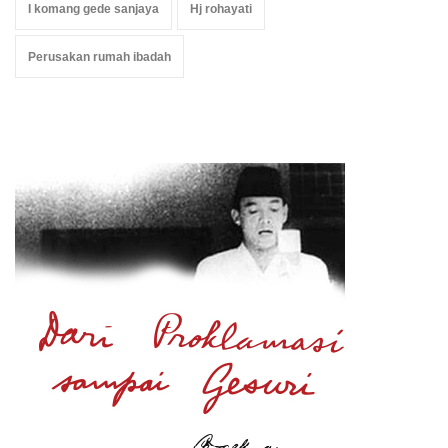
I komang gede sanjaya
Hj rohayati
Perusakan rumah ibadah