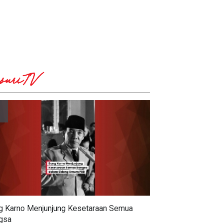
suriTV
g Karno Menjunjung Kesetaraan Semua
gsa