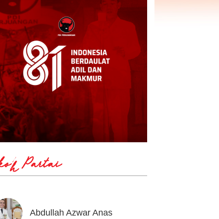
koh Partai
Abdullah Azwar Anas
Ahmad