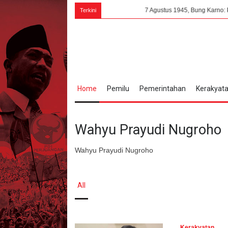
7 Agustus 1945, Bung Karno: PPKI Milik Se
Terkini
Home
Pemilu
Pemerintahan
Kerakyat
Wahyu Prayudi Nugroho
Wahyu Prayudi Nugroho
All
Kerakyatan