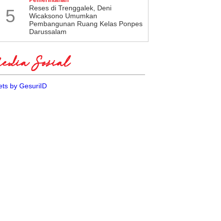
​Reses di Trenggalek, Deni
5
Wicaksono Umumkan
Pembangunan Ruang Kelas Ponpes
Darussalam
dia Sosial
ts by GesuriID