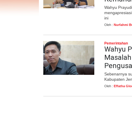
Wahyu Prayudi
mengapresiasi
ini
Oleh :
Nurfahmi B
Pemerintahan
Wahyu Pr
Masalah
Pengusa
Sebenarnya su
Kabupaten Je
Oleh :
Effatha Glo