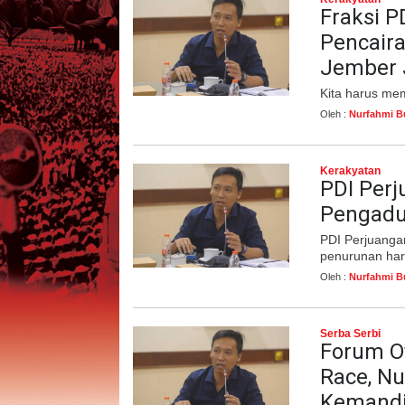
Fraksi P
Pencaira
Jember 
Kita harus mema
Oleh :
Nurfahmi B
Kerakyatan
PDI Per
Pengadu
PDI Perjuanga
penurunan harg
Oleh :
Nurfahmi B
Serba Serbi
Forum O
Race, Nu
Kemandir