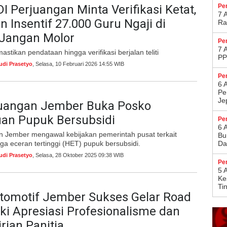
DI Perjuangan Minta Verifikasi Ketat,
Pe
7 
n Insentif 27.000 Guru Ngaji di
Ra
Jangan Molor
Pe
7 
stikan pendataan hingga verifikasi berjalan teliti
PP
udi Prasetyo
, Selasa, 10 Februari 2026 14:55 WIB
Pe
6 
Pe
Je
juangan Jember Buka Posko
an Pupuk Bersubsidi
Pe
6 
n Jember mengawal kebijakan pemerintah pusat terkait
Bu
a eceran tertinggi (HET) pupuk bersubsidi.
Da
udi Prasetyo
, Selasa, 28 Oktober 2025 09:38 WIB
Pe
5 
Ke
Ti
tomotif Jember Sukses Gelar Road
ki Apresiasi Profesionalisme dan
ian Panitia