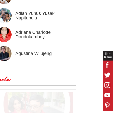
Adian Yunus Yusak
Ahok
Napitupulu
Adriana Charlotte
Alex I
Dondokambey
Agustina Wilujeng
Andi W
Ikuti
Kami
ote