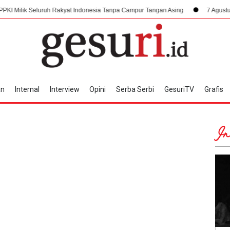
luruh Rakyat Indonesia Tanpa Campur Tangan Asing
7 Agustus 1945, Damp
an
Internal
Interview
Opini
Serba Serbi
GesuriTV
Grafis
In