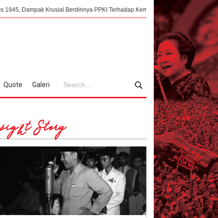
ak Krusial Berdirinya PPKI Terhadap Kemerdekaan Indonesia
Mengorkestra
Quote
Galeri
sight Story
Profile