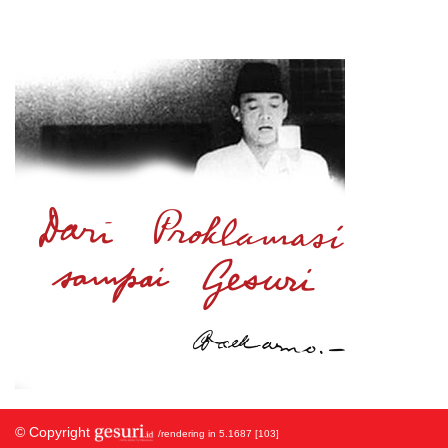
© Copyright
/rendering in 5.1687 [103]