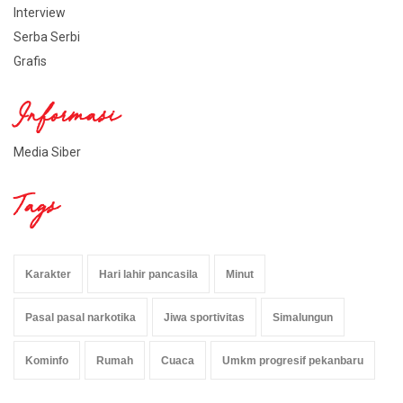
Interview
Serba Serbi
Grafis
Informasi
Media Siber
Tags
Karakter
Hari lahir pancasila
Minut
Pasal pasal narkotika
Jiwa sportivitas
Simalungun
Kominfo
Rumah
Cuaca
Umkm progresif pekanbaru