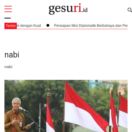
All
Profi
diri dengan Kuat
Persiapan Misi Diplomatik Berbahaya dan Pembuktian D
Terkini
nabi
nabi