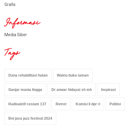
Grafis
Informasi
Media Siber
Tags
Dana rehabilitasi hutan
Waktu buka taman
Ganjar mania lingga
Dr anwar hidayat sh mh
Inspirasi
Radioaktif cesium 137
Retret
Komisi li dpr ri
Politisi
Bni java jazz festival 2024