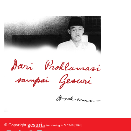
© Copyright
/rendering in 5.6246 [104]