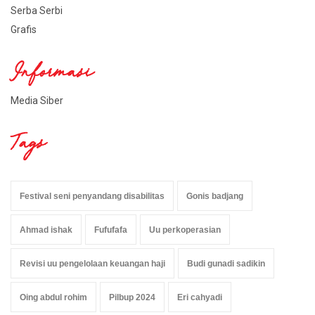
Serba Serbi
Grafis
Informasi
Media Siber
Tags
Festival seni penyandang disabilitas
Gonis badjang
Ahmad ishak
Fufufafa
Uu perkoperasian
Revisi uu pengelolaan keuangan haji
Budi gunadi sadikin
Oing abdul rohim
Pilbup 2024
Eri cahyadi