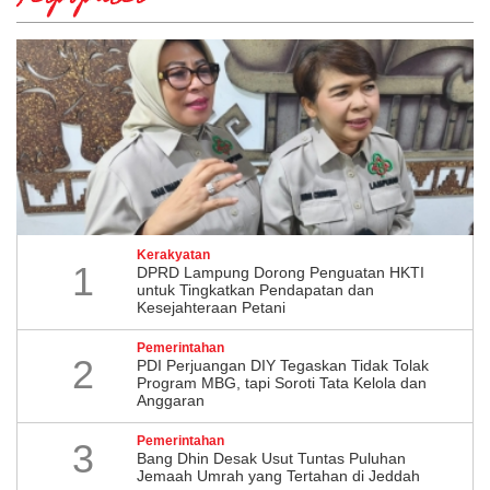
Terpopuler
Kerakyatan
1
DPRD Lampung Dorong Penguatan HKTI
untuk Tingkatkan Pendapatan dan
Kesejahteraan Petani
Pemerintahan
2
PDI Perjuangan DIY Tegaskan Tidak Tolak
Program MBG, tapi Soroti Tata Kelola dan
Anggaran
Pemerintahan
3
Bang Dhin Desak Usut Tuntas Puluhan
Jemaah Umrah yang Tertahan di Jeddah