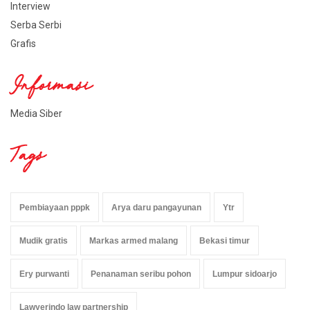
Interview
Serba Serbi
Grafis
Informasi
Media Siber
Tags
Pembiayaan pppk
Arya daru pangayunan
Ytr
Mudik gratis
Markas armed malang
Bekasi timur
Ery purwanti
Penanaman seribu pohon
Lumpur sidoarjo
Lawyerindo law partnership