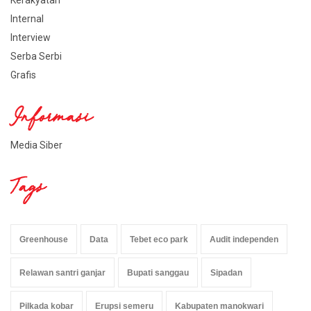
Kerakyatan
Internal
Interview
Serba Serbi
Grafis
Informasi
Media Siber
Tags
Greenhouse
Data
Tebet eco park
Audit independen
Relawan santri ganjar
Bupati sanggau
Sipadan
Pilkada kobar
Erupsi semeru
Kabupaten manokwari