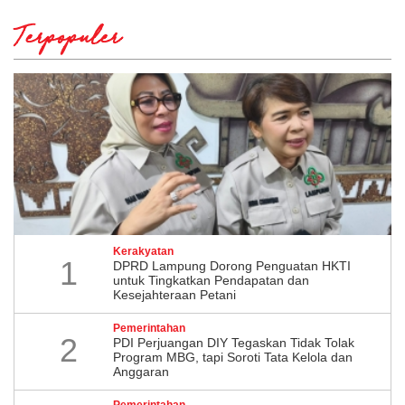
Terpopuler
Kerakyatan
1
DPRD Lampung Dorong Penguatan HKTI
untuk Tingkatkan Pendapatan dan
Kesejahteraan Petani
Pemerintahan
2
PDI Perjuangan DIY Tegaskan Tidak Tolak
Program MBG, tapi Soroti Tata Kelola dan
Anggaran
Pemerintahan