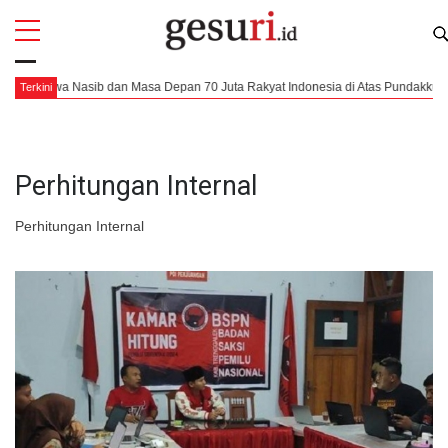
All
Profi
wa Nasib dan Masa Depan 70 Juta Rakyat Indonesia di Atas Pundakku
Da
Terkini
Perhitungan Internal
Perhitungan Internal