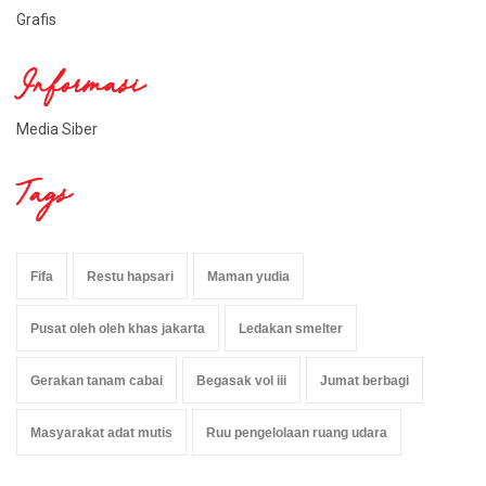
Grafis
Informasi
Media Siber
Tags
Fifa
Restu hapsari
Maman yudia
Pusat oleh oleh khas jakarta
Ledakan smelter
Gerakan tanam cabai
Begasak vol iii
Jumat berbagi
Masyarakat adat mutis
Ruu pengelolaan ruang udara