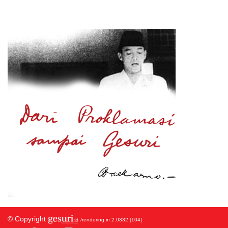
© Copyright
/rendering in 2.0332 [104]