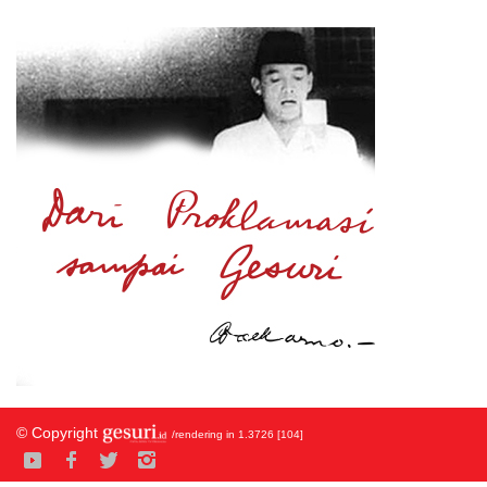
© Copyright
/rendering in 1.3726 [104]