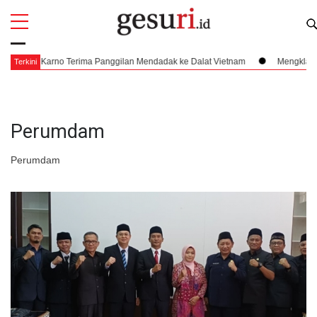
All
Profi
g Karno Terima Panggilan Mendadak ke Dalat Vietnam
Mengklaim Nusantar
Terkini
Perumdam
Perumdam