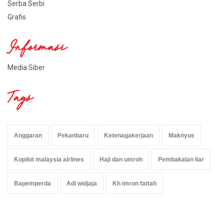
Serba Serbi
Grafis
Informasi
Media Siber
Tags
Anggaran
Pekanbaru
Ketenagakerjaan
Maknyus
Kopilot malaysia airlines
Haji dan umroh
Pembakalan liar
Bapemperda
Adi widjaja
Kh imron fattah