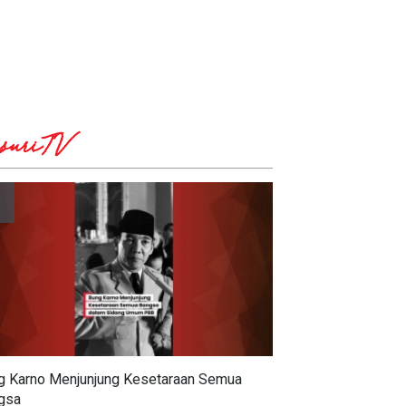
suriTV
g Karno Menjunjung Kesetaraan Semua
gsa