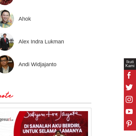
Ahok
Andrea
Alex Indra Lukman
Anton 
Ikuti
Andi Widjajanto
Aria B
Kami
ote