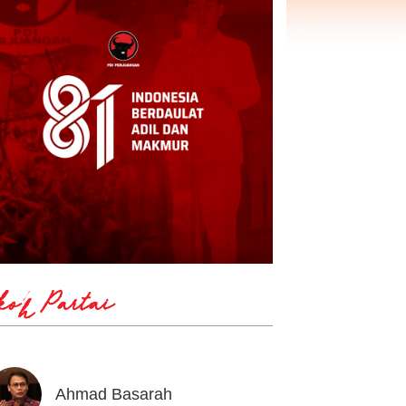
koh Partai
Ahmad Basarah
Andika