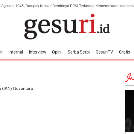
5, Dampak Krusial Berdirinya PPKI Terhadap Kemerdekaan Indonesia
Meng
an
Internal
Interview
Opini
Serba Serbi
GesuriTV
Grafis
In
a (IKN) Nusantara