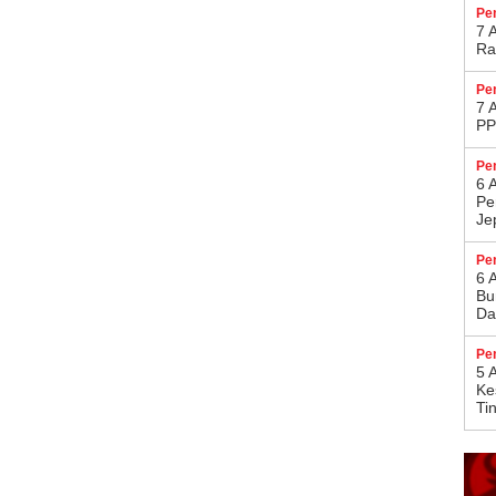
Pe
7 
Ra
Pe
7 
PP
Pe
6 
Pe
Je
Pe
6 
Bu
Da
Pe
5 
Ke
Ti