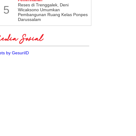
​Reses di Trenggalek, Deni
5
Wicaksono Umumkan
Pembangunan Ruang Kelas Ponpes
Darussalam
dia Sosial
ts by GesuriID