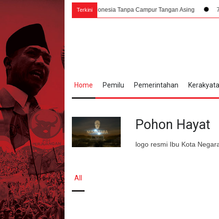
Milik Seluruh Rakyat Indonesia Tanpa Campur Tangan Asing
7 Agustus 194
Terkini
Home
Pemilu
Pemerintahan
Kerakyat
Pohon Hayat
logo resmi Ibu Kota Negar
All