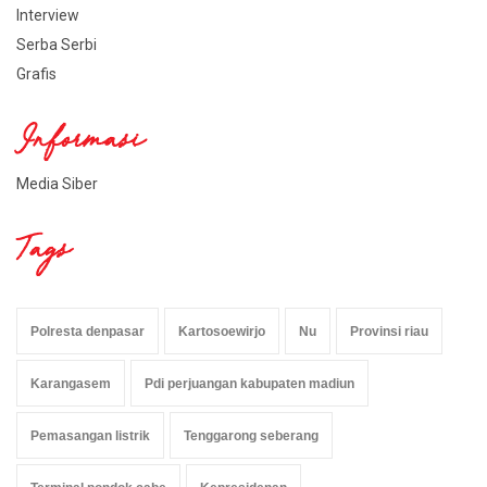
Interview
Serba Serbi
Grafis
Informasi
Media Siber
Tags
Polresta denpasar
Kartosoewirjo
Nu
Provinsi riau
Karangasem
Pdi perjuangan kabupaten madiun
Pemasangan listrik
Tenggarong seberang