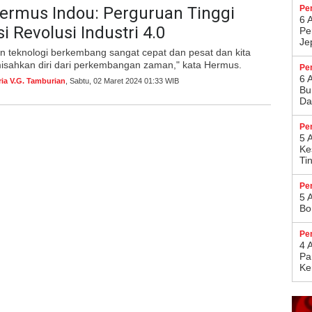
ermus Indou: Perguruan Tinggi
Pe
6 
i Revolusi Industri 4.0
Pe
Je
 teknologi berkembang sangat cepat dan pesat dan kita
misahkan diri dari perkembangan zaman," kata Hermus.
Pe
6 
ria V.G. Tamburian
, Sabtu, 02 Maret 2024 01:33 WIB
Bu
Da
Pe
5 
Ke
Ti
Pe
5 
Bo
Pe
4 
Pa
Ke