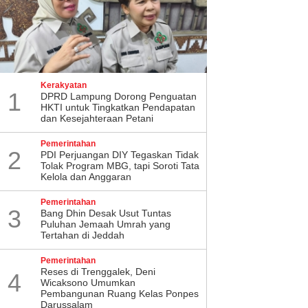
Kerakyatan
1
DPRD Lampung Dorong Penguatan
HKTI untuk Tingkatkan Pendapatan
dan Kesejahteraan Petani
Pemerintahan
2
PDI Perjuangan DIY Tegaskan Tidak
Tolak Program MBG, tapi Soroti Tata
Kelola dan Anggaran
Pemerintahan
3
Bang Dhin Desak Usut Tuntas
Puluhan Jemaah Umrah yang
Tertahan di Jeddah
Pemerintahan
​Reses di Trenggalek, Deni
4
Wicaksono Umumkan
Pembangunan Ruang Kelas Ponpes
Darussalam