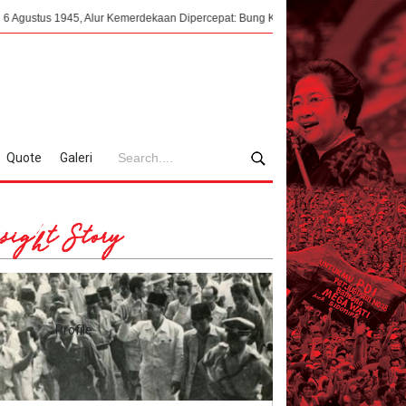
45, Alur Kemerdekaan Dipercepat: Bung Karno Terima Panggilan Mendadak ke Dal
Quote
Galeri
sight Story
Profile