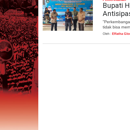
Bupati H
Antisipas
"Perkembangan
tidak bisa me
Oleh :
Effatha Glo