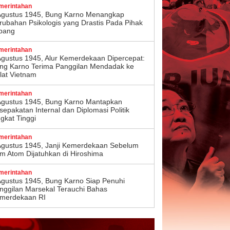
merintahan
Agustus 1945, Bung Karno Menangkap
rubahan Psikologis yang Drastis Pada Pihak
pang
merintahan
Agustus 1945, Alur Kemerdekaan Dipercepat:
ng Karno Terima Panggilan Mendadak ke
lat Vietnam
merintahan
Agustus 1945, Bung Karno Mantapkan
sepakatan Internal dan Diplomasi Politik
ngkat Tinggi
merintahan
Agustus 1945, Janji Kemerdekaan Sebelum
m Atom Dijatuhkan di Hiroshima
merintahan
Agustus 1945, Bung Karno Siap Penuhi
nggilan Marsekal Terauchi Bahas
merdekaan RI