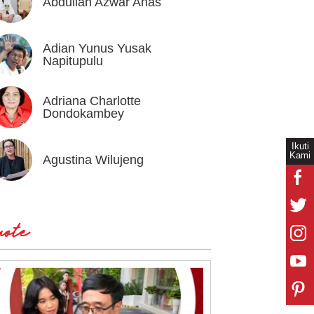
Abdullah Azwar Anas
Ahmad
Adian Yunus Yusak
Ahok
Napitupulu
Adriana Charlotte
Alex I
Dondokambey
Ikuti
Kami
Agustina Wilujeng
Andi W
ote