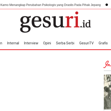
kap Perubahan Psikologis yang Drastis Pada Pihak Jepang
6 Agustus 19
an
Internal
Interview
Opini
Serba Serbi
GesuriTV
Grafis
In