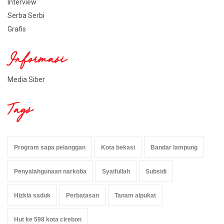
Interview
Serba Serbi
Grafis
Informasi
Media Siber
Tags
Program sapa pelanggan
Kota bekasi
Bandar lampung
Penyalahgunaan narkoba
Syaifullah
Subsidi
Hizkia saduk
Perbatasan
Tanam alpukat
Hut ke 598 kota cirebon