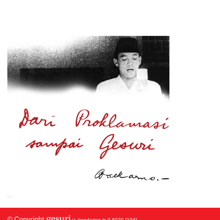
© Copyright
/rendering in 0.6030 [104]