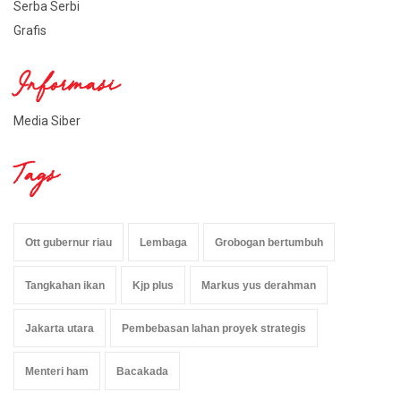
Serba Serbi
Grafis
Informasi
Media Siber
Tags
Ott gubernur riau
Lembaga
Grobogan bertumbuh
Tangkahan ikan
Kjp plus
Markus yus derahman
Jakarta utara
Pembebasan lahan proyek strategis
Menteri ham
Bacakada