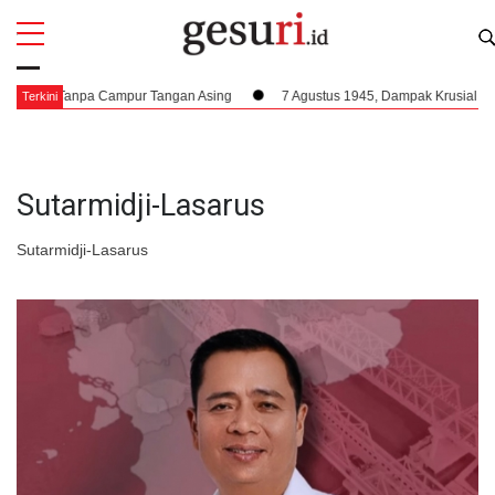
All
Profi
esia Tanpa Campur Tangan Asing
7 Agustus 1945, Dampak Krusial Berdiri
Terkini
Sutarmidji-Lasarus
Sutarmidji-Lasarus