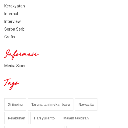
Kerakyatan
Internal
Interview
Serba Serbi
Grafis
Informasi
Media Siber
Tags
Xi jinping
Taruna tani mekar bayu
Nawacita
Pelabuhan
Hari yulianto
Malam takbiran