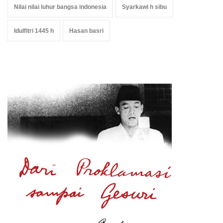
Nilai nilai luhur bangsa indonesia
Syarkawi h sibu
Idulfitri 1445 h
Hasan basri