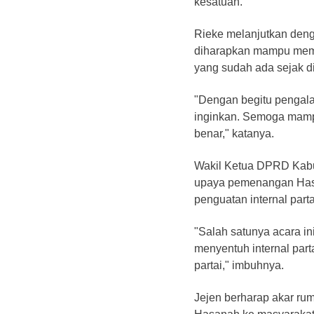
kesatuan.
Rieke melanjutkan deng
diharapkan mampu memb
yang sudah ada sejak di
"Dengan begitu pengala
inginkan. Semoga mampu
benar," katanya.
Wakil Ketua DPRD Kabu
upaya pemenangan Hasa
penguatan internal parta
"Salah satunya acara i
menyentuh internal parta
partai," imbuhnya.
Jejen berharap akar r