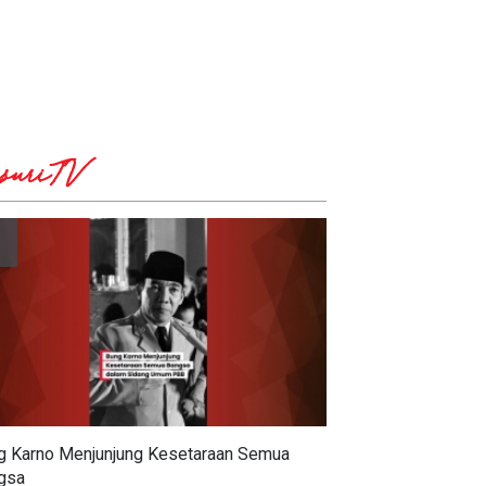
suriTV
g Karno Menjunjung Kesetaraan Semua
gsa