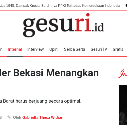
 Krusial Berdirinya PPKI Terhadap Kemerdekaan Indonesia
Mengorkestras
an
Internal
Interview
Opini
Serba Serbi
GesuriTV
Grafis
der Bekasi Menangkan
In
a Barat harus berjuang secara optimal.
B
Oleh
Gabriella Thesa Widiari