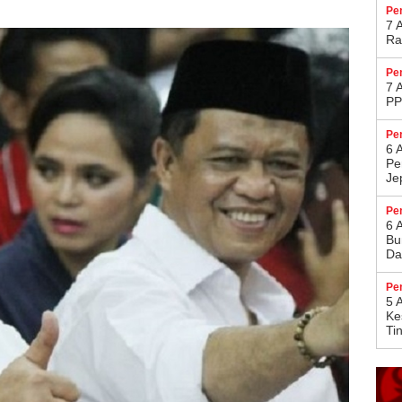
Pe
7 
Ra
Pe
7 
PP
Pe
6 
Pe
Je
Pe
6 
Bu
Da
Pe
5 
Ke
Ti