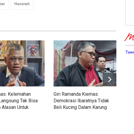
bar
Hasanah
Me
Twee
mas: Kelemahan
Giri Ramanda Kiemas:
Rac
Langsung Tak Bisa
Demokrasi Ibaratnya Tidak
Tol
n Alasan Untuk
Beli Kucing Dalam Karung
Saa
likan ke DPRD
Per