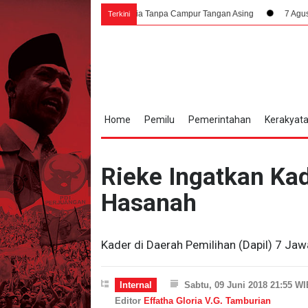
ruh Rakyat Indonesia Tanpa Campur Tangan Asing
7 Agustus 1945, Dampak
Terkini
Home
Pemilu
Pemerintahan
Kerakyat
Rieke Ingatkan Ka
Hasanah
Kader di Daerah Pemilihan (Dapil) 7 Jaw
Internal
Sabtu, 09 Juni 2018 21:55 WI
Editor
Effatha Gloria V.G. Tamburian