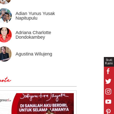
Adian Yunus Yusak
Ahok
Napitupulu
Adriana Charlotte
Alex I
Dondokambey
Agustina Wilujeng
Andi W
Ikuti
Kami
ote