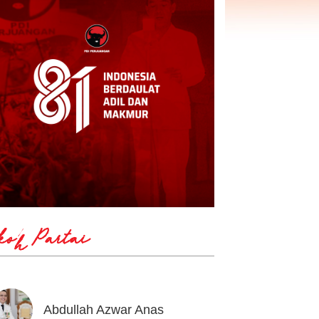
koh Partai
Abdullah Azwar Anas
Ahmad