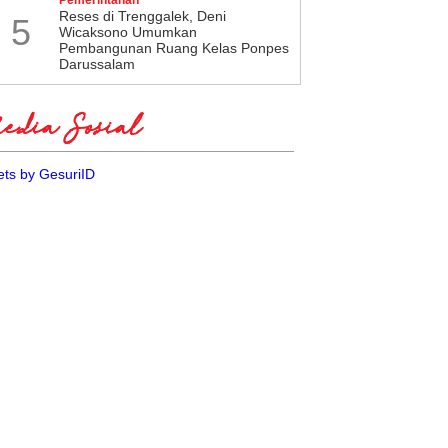
​Reses di Trenggalek, Deni
5
Wicaksono Umumkan
Pembangunan Ruang Kelas Ponpes
Darussalam
dia Sosial
ts by GesuriID
hmat Hidayat Tegaskan
Giri Kiemas Tegaskan PDI
ak Pilkada Lewat DPRD,
Perjuangan Tetap Konsisten
t Buka Musancab PDI
Menolak Wacana Pilkada
juangan Kota Mataram
Melalui DPRD