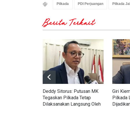
Pilkada
PDI Perjuangan
Pilkada Ja
Berita Terkait
Deddy Sitorus: Putusan MK
Giri Kie
Tegaskan Pilkada Tetap
Pilkada 
Dilaksanakan Langsung Oleh
Dijadika
Rakyat
Dikemba