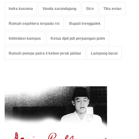
Indra kusuma
Vanda sarundajang
Slcn
Tika evian
Rumah sejahtera terpadu rst
Bupati trenggalek
Intimidasi kampus
Ketua dpd pdi perjuangan jatim
Rumah pompa patra ii kebon jeruk jakbar
Lampung barat