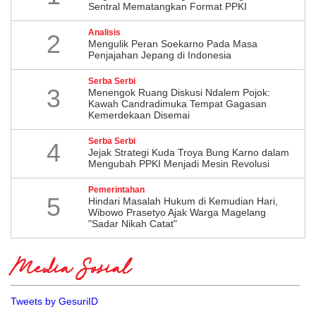
Sentral Mematangkan Format PPKI
Analisis
2
Mengulik Peran Soekarno Pada Masa
Penjajahan Jepang di Indonesia
Serba Serbi
3
Menengok Ruang Diskusi Ndalem Pojok:
Kawah Candradimuka Tempat Gagasan
Kemerdekaan Disemai
Serba Serbi
4
Jejak Strategi Kuda Troya Bung Karno dalam
Mengubah PPKI Menjadi Mesin Revolusi
Pemerintahan
5
Hindari Masalah Hukum di Kemudian Hari,
Wibowo Prasetyo Ajak Warga Magelang
"Sadar Nikah Catat"
Media Sosial
Tweets by GesuriID