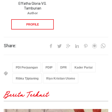
Effatha Gloria V.G.
Tamburian
Author
PROFILE
Share:
PDI Perjuangan
PDIP
DPR
Kader Partai
Ribka Tjiptaning
Riyo Kristian Utomo
Berita Terkait