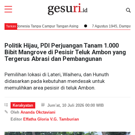
t Indonesia Tanpa Campur Tangan Asing
7 Agustus 1945, Dampak Krusial B
Terkini
Politik Hijau, PDI Perjuangan Tanam 1.000
Bibit Mangrove di Pesisir Teluk Ambon yang
Tergerus Abrasi dan Pembangunan
Pemilihan lokasi di Lateri, Waiheru, dan Hunuth
didasarkan pada kebutuhan mendesak untuk
memulihkan area pesisir di teluk Ambon.
Kerakyatan
Jum'at, 10 Juli 2026 00:00 WIB
Oleh
Ananda Okctaviani
Editor
Effatha Gloria V.G. Tamburian