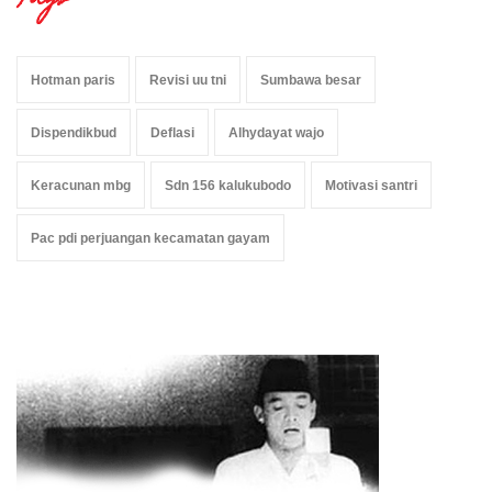
Tags
Hotman paris
Revisi uu tni
Sumbawa besar
Dispendikbud
Deflasi
Alhydayat wajo
Keracunan mbg
Sdn 156 kalukubodo
Motivasi santri
Pac pdi perjuangan kecamatan gayam