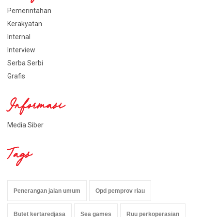
Pemerintahan
Kerakyatan
Internal
Interview
Serba Serbi
Grafis
Informasi
Media Siber
Tags
Penerangan jalan umum
Opd pemprov riau
Butet kertaredjasa
Sea games
Ruu perkoperasian