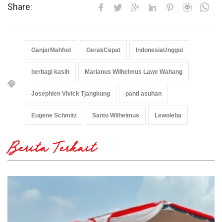
Share:
GanjarMahfud
GerakCepat
IndonesiaUnggul
berbagi kasih
Marianus Wilhelmus Lawe Wahang
Josephien Vivick Tjangkung
panti asuhan
Eugene Schmitz
Santo Wilhelmus
Lewoleba
Berita Terkait